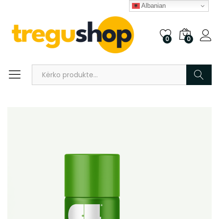
Albanian
0
0
Kërko