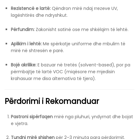
Rezistencë e lartë:
Qëndron mirë ndaj rrezeve UV,
lagështirës dhe ndryshkut.
Përfundim:
Zakonisht satinë ose me shkëlqim të lehtë.
Aplikim i lehtë:
Me spërkatje uniforme dhe mbulim të
mirë në shtresën e parë.
Bojë akrilike:
E bazuar në tretës (solvent-based), por pa
përmbajtje të lartë VOC (miqësore me mjedisin
krahasuar me disa alternativa të tjera).
Përdorimi i Rekomanduar
Pastroni sipërfaqen
mirë nga pluhuri, yndyrnat dhe bojat
e vjetra.
Tundni mirë shishen
për 2–3 minuta para përdorimit.