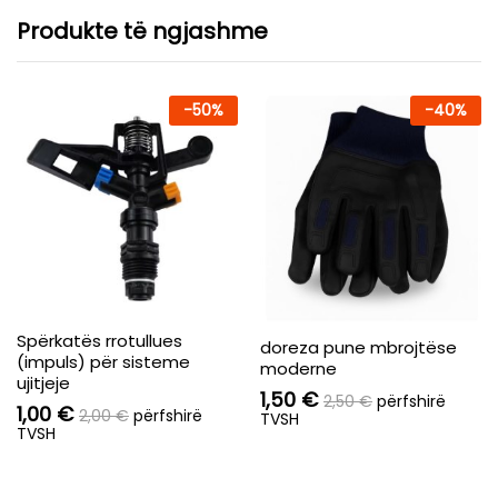
Produkte të ngjashme
-
50
%
-
40
%
Spërkatës rrotullues
doreza pune mbrojtëse
(impuls) për sisteme
moderne
ujitjeje
1,50
€
2,50
€
përfshirë
1,00
€
2,00
€
përfshirë
TVSH
TVSH