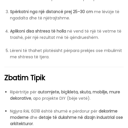
Spërkatni nga një distancë prej 25–30 cm
me lëvizje të
ngadalta dhe të njëtrajtshme.
Aplikoni disa shtresa të holla
në vend të një të vetme të
trashë, për një rezultat më të qëndrueshëm.
Lëreni të thahet plotësisht përpara prekjes ose mbulimit
me shtresa të tjera.
Zbatim Tipik
Ripërtritje për
automjete, biçikleta, skuta, mobilje, mure
dekorative
, apo projekte DIY (bëje vetë).
Ngjyra RAL 6018 është shumë e përdorur për
dekorime
moderne
dhe
detaje të dukshme në dizajn industrial ose
arkitekturor
.