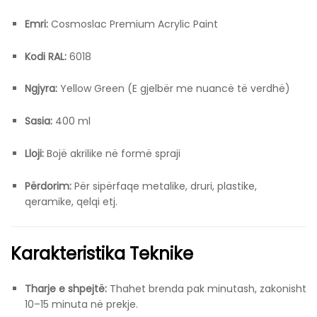
Emri:
Cosmoslac Premium Acrylic Paint
Kodi RAL:
6018
Ngjyra:
Yellow Green (E gjelbër me nuancë të verdhë)
Sasia:
400 ml
Lloji:
Bojë akrilike në formë spraji
Përdorim:
Për sipërfaqe metalike, druri, plastike,
qeramike, qelqi etj.
Karakteristika Teknike
Tharje e shpejtë:
Thahet brenda pak minutash, zakonisht
10–15 minuta në prekje.