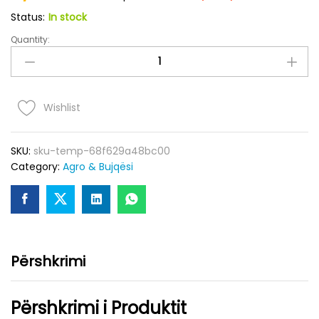
Status:
In stock
Quantity:
Spraj
Bojë
Akrilike
e
Gjelbert
Wishlist
quantity
SKU:
sku-temp-68f629a48bc00
Category:
Agro & Bujqësi
Përshkrimi
Përshkrimi i Produktit