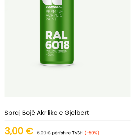
Spraj Bojë Akrilike e Gjelbert
3,00
€
6,00
€
përfshirë TVSH
(-50%)