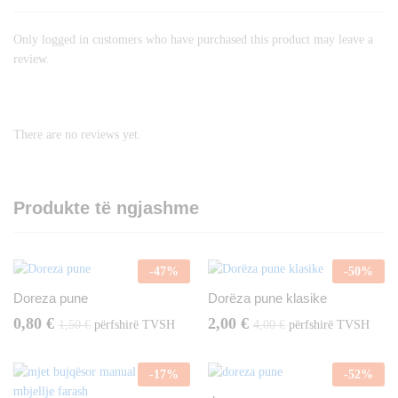
Only logged in customers who have purchased this product may leave a
review.
There are no reviews yet.
Produkte të ngjashme
-
47
%
-
50
%
Doreza pune
Dorëza pune klasike
0,80
€
2,00
€
1,50
€
përfshirë TVSH
4,00
€
përfshirë TVSH
-
17
%
-
52
%