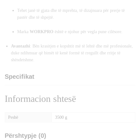
Tehet janë të gjata dhe të mprehta, të dizajnuara për prerje të
pastër dhe të shpejtë.
Marka
WORKPRO
është e njohur për vegla pune cilësore.
Avantazhi
: Bën krasitjen e kopshtit më të lehtë dhe më profesionale,
duke ndihmuar që bimët të kenë formë të rregullt dhe rritje të
shëndetshme.
Specifikat
Informacion shtesë
Peshë
3500 g
Përshtypje (0)