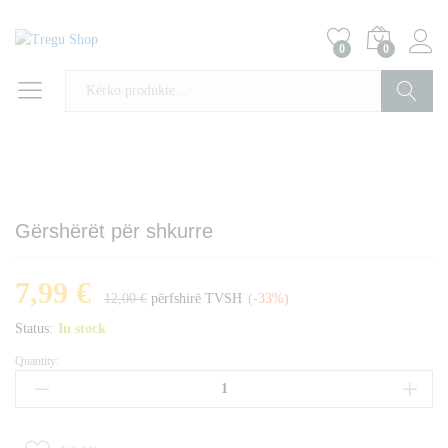
0
0
Kërko
Gërshërët për shkurre
7,99
€
12,00
€
përfshirë TVSH
(-33%)
Status:
In stock
Quantity:
Gërshërët
për
shkurre
quantity