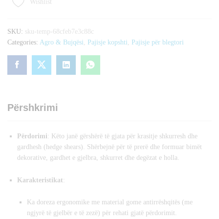
Wishlist
SKU:
sku-temp-68cfeb7e3c88c
Categories:
Agro & Bujqësi
,
Pajisje kopshti
,
Pajisje për blegtori
Përshkrimi
Përdorimi
: Këto janë gërshërë të gjata për krasitje shkurresh dhe
gardhesh (hedge shears). Shërbejnë për të prerë dhe formuar bimët
dekorative, gardhet e gjelbra, shkurret dhe degëzat e holla.
Karakteristikat
:
Ka doreza ergonomike me material gome antirrëshqitës (me
ngjyrë të gjelbër e të zezë) për rehati gjatë përdorimit.