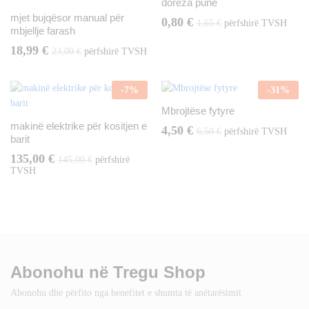
doreza pune
mjet bujqësor manual për
0,80
€
1,65
€
përfshirë TVSH
mbjellje farash
18,99
€
23,00
€
përfshirë TVSH
-
7
%
-
31
%
Mbrojtëse fytyre
makinë elektrike për kositjen e
4,50
€
6,50
€
përfshirë TVSH
barit
135,00
€
145,00
€
përfshirë
TVSH
Abonohu në Tregu Shop
Abonohu dhe përfito nga benefitet e shumta të anëtarësimit