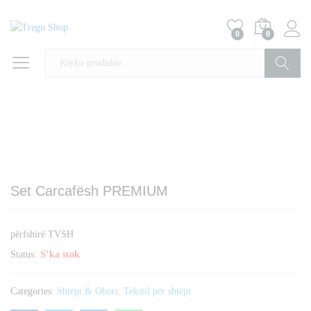
0
0
Kërko
Set Carcafësh PREMIUM
përfshirë TVSH
Status:
S’ka stok
Categories:
Shtëpi & Oborr
,
Tekstil për shtëpi