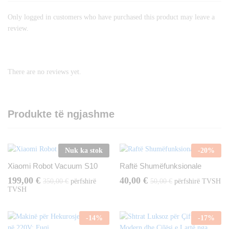
Only logged in customers who have purchased this product may leave a
review.
There are no reviews yet.
Produkte të ngjashme
Nuk ka stok
-
20
%
Xiaomi Robot Vacuum S10
Raftë Shumëfunksionale
199,00
€
40,00
€
350,00
€
përfshirë
50,00
€
përfshirë TVSH
TVSH
-
14
%
-
17
%