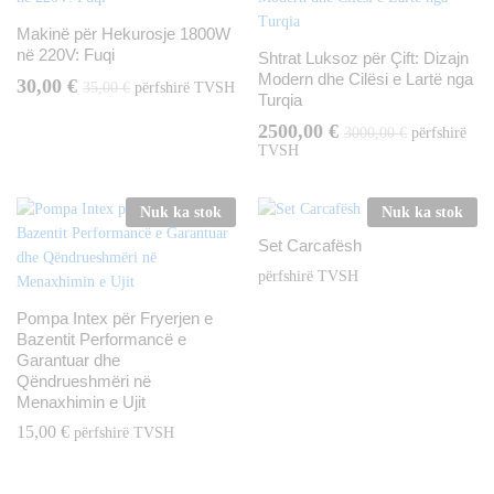
Makinë për Hekurosje 1800W
në 220V: Fuqi
Shtrat Luksoz për Çift: Dizajn
Modern dhe Cilësi e Lartë nga
30,00
€
35,00
€
përfshirë TVSH
Turqia
2500,00
€
3000,00
€
përfshirë
TVSH
Nuk ka stok
Nuk ka stok
Set Carcafësh
përfshirë TVSH
Pompa Intex për Fryerjen e
Bazentit Performancë e
Garantuar dhe
Qëndrueshmëri në
Menaxhimin e Ujit
15,00
€
përfshirë TVSH