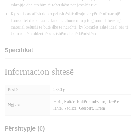
mbrojtje dhe strehim të rehatshëm për jastakët tuaj.
Ky set i carcafësh dopio pelush është dizajnuar për të ofruar një
komoditet dhe cilësi të lartë në dhomën tuaj të gjumit. I bërë nga
material pelushi të butë dhe të ngrohtë, ky komplet është ideal për të
krijuar një ambient të rehatshëm dhe të këndshëm.
Specifikat
Informacion shtesë
Peshë
2850 g
Hirit, Kaltër, Kaltër e mbyllur, Rozë e
Ngjyra
lehtë, Vjollcë, Gjelbërt, Krem
Përshtypje (0)