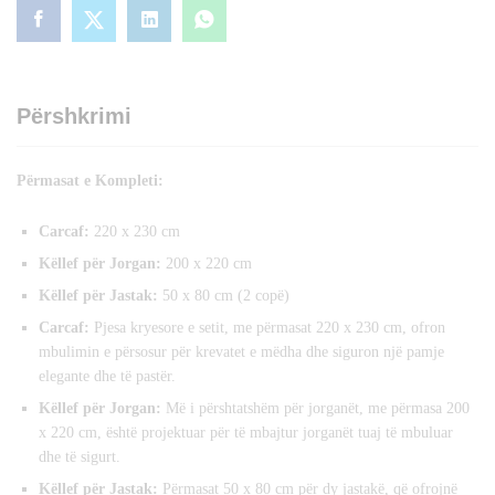
Përshkrimi
Përmasat e Kompleti:
Carcaf:
220 x 230 cm
Këllef për Jorgan:
200 x 220 cm
Këllef për Jastak:
50 x 80 cm (2 copë)
Carcaf:
Pjesa kryesore e setit, me përmasat 220 x 230 cm, ofron
mbulimin e përsosur për krevatet e mëdha dhe siguron një pamje
elegante dhe të pastër.
Këllef për Jorgan:
Më i përshtatshëm për jorganët, me përmasa 200
x 220 cm, është projektuar për të mbajtur jorganët tuaj të mbuluar
dhe të sigurt.
Këllef për Jastak:
Përmasat 50 x 80 cm për dy jastakë, që ofrojnë