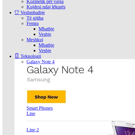
Kozmetik për vajza
Kujdesi ndaj lëkurës
Veshmbathje
Të gjitha
Femra
Mbathje
Veshje
Meshkuj
Mbathje
Veshje
Teknologji
Galaxy Note 4
Smart Phones
Line
Line 2