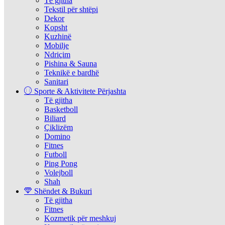
Të gjitha
Tekstil për shtëpi
Dekor
Kopsht
Kuzhinë
Mobilje
Ndriçim
Pishina & Sauna
Teknikë e bardhë
Sanitari
Sporte & Aktivitete Përjashta
Të gjitha
Basketboll
Biliard
Çiklizëm
Domino
Fitnes
Futboll
Ping Pong
Volejboll
Shah
Shëndet & Bukuri
Të gjitha
Fitnes
Kozmetik për meshkuj