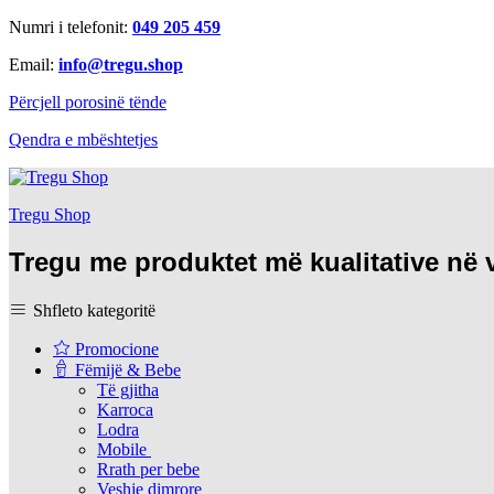
Numri i telefonit:
049 205 459
Email:
info@tregu.shop
Përcjell porosinë tënde
Qendra e mbështetjes
Tregu Shop
Tregu me produktet më kualitative në
Shfleto kategoritë
Promocione
Fëmijë & Bebe
Të gjitha
Karroca
Lodra
Mobile
Rrath per bebe
Veshje dimrore