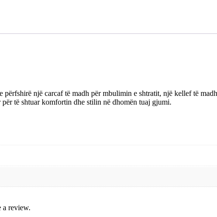
ke përfshirë një carcaf të madh për mbulimin e shtratit, një kellef të ma
për të shtuar komfortin dhe stilin në dhomën tuaj gjumi.
 a review.