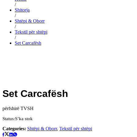
/
Shitorja
/
Shtëpi & Oborr
/
Tekstil për shtëpi
/
Set Carcafësh
Set Carcafësh
përfshirë TVSH
Status:
S’ka stok
Categories:
Shtëpi & Oborr
,
Tekstil për shtëpi