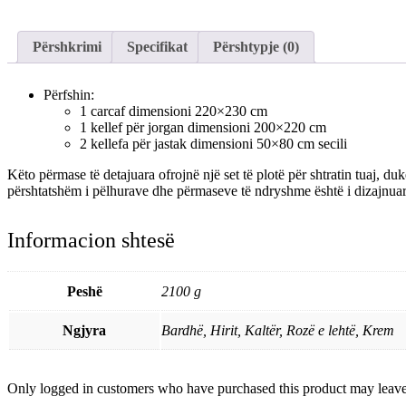
Përshkrimi
Specifikat
Përshtypje (0)
Përfshin:
1 carcaf dimensioni 220×230 cm
1 kellef për jorgan dimensioni 200×220 cm
2 kellefa për jastak dimensioni 50×80 cm secili
Këto përmase të detajuara ofrojnë një set të plotë për shtratin tuaj, du
përshtatshëm i pëlhurave dhe përmaseve të ndryshme është i dizajnuar 
Informacion shtesë
Peshë
2100 g
Ngjyra
Bardhë, Hirit, Kaltër, Rozë e lehtë, Krem
Only logged in customers who have purchased this product may leave