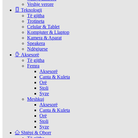
Veshje verore
Teknologji
Të gjitha
Trotineta
Celular & Tablet
Kompjuter & Llaptop
Kamera & Aparat
Speakera
Ndëgjuese
Aksesorë
Të gjitha
Femra
Aksesorë
Çanta & Kuleta
Orë
Stoli
Syze
Meshkuj
Aksesorë
Çanta & Kuleta
Orë
Stoli
Syze
Shtëpi & Oborr