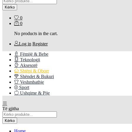
Kërko
0
0
No products in the cart.
Log in
Register
Fëmijë & Bebe
Teknologji
Aksesorë
Shtëpi & Oborr
Shëndet & Bukuri
Veshmbathje
Sport
Ushqime & Pije
Të gjitha
Kërko
Home