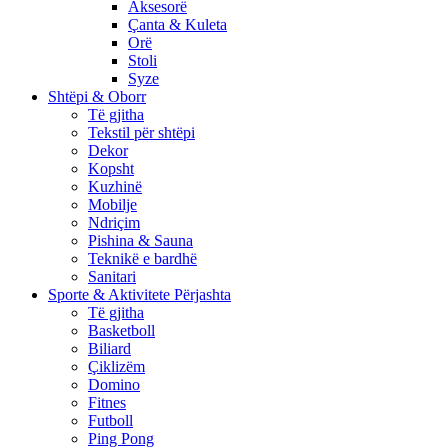
Aksesorë
Çanta & Kuleta
Orë
Stoli
Syze
Shtëpi & Oborr
Të gjitha
Tekstil për shtëpi
Dekor
Kopsht
Kuzhinë
Mobilje
Ndriçim
Pishina & Sauna
Teknikë e bardhë
Sanitari
Sporte & Aktivitete Përjashta
Të gjitha
Basketboll
Biliard
Çiklizëm
Domino
Fitnes
Futboll
Ping Pong