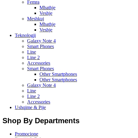
Femra
Mbathje
Veshje
Meshkuj
Mbathje
Veshje
Teknologji
Galaxy Note 4
Smart Phones
Line
Line 2
Accessories
Smart Phones
Other Smartphones
Other Smartphones
Galaxy Note 4
Line
Line 2
Accessories
Ushqime & Pije
Shop By Departments
Promocione