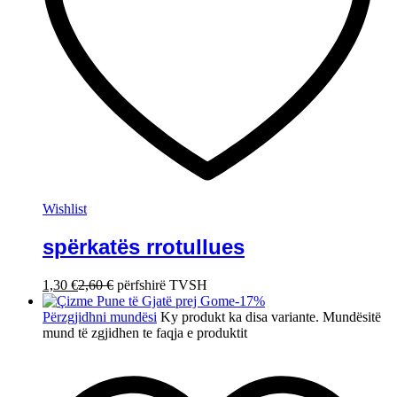
Wishlist
spërkatës rrotullues
1,30
€
2,60
€
përfshirë TVSH
-
17
%
Përzgjidhni mundësi
Ky produkt ka disa variante. Mundësitë
mund të zgjidhen te faqja e produktit