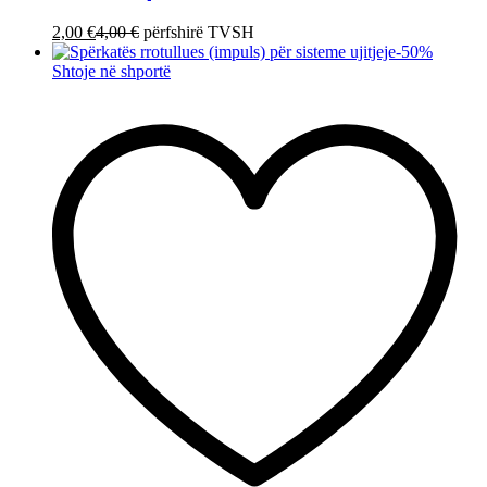
2,00
€
4,00
€
përfshirë TVSH
-
50
%
Shtoje në shportë