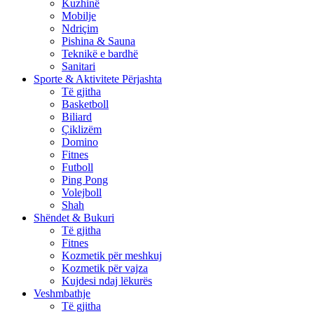
Kuzhinë
Mobilje
Ndriçim
Pishina & Sauna
Teknikë e bardhë
Sanitari
Sporte & Aktivitete Përjashta
Të gjitha
Basketboll
Biliard
Çiklizëm
Domino
Fitnes
Futboll
Ping Pong
Volejboll
Shah
Shëndet & Bukuri
Të gjitha
Fitnes
Kozmetik për meshkuj
Kozmetik për vajza
Kujdesi ndaj lëkurës
Veshmbathje
Të gjitha