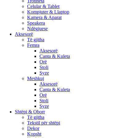
Trotineta
Celular & Tablet
Kompjuter & Llaptop
Kamera & Aparat
Speakera
Ndëgjuese
Aksesorë
Të gjitha
Femra
Aksesorë
Çanta & Kuleta
Orë
Stoli
Syze
Meshkuj
Aksesorë
Çanta & Kuleta
Orë
Stoli
Syze
Shtëpi & Oborr
Të gjitha
Tekstil për shtëpi
Dekor
Kopsht