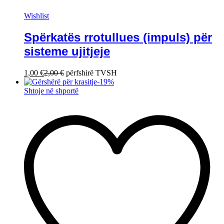
Wishlist
Spërkatës rrotullues (impuls) për
sisteme ujitjeje
1,00
€
2,00
€
përfshirë TVSH
-
19
%
Shtoje në shportë