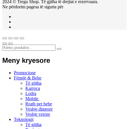
2024 © Tregu Shop. Të gjitha të drejtat e rezervuara.
Ne përdorim pagesa të sigurta për
Meny kryesore
Promocione
Fëmijë & Bebe
Të gjitha
Karroca
Lodra
Mobile
Rrath per bebe
Veshje dimrore
Veshje verore
Teknologji
Të gjitha