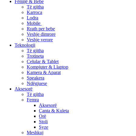
Fëmijë & Bebe
Të gjitha
Karroca
Lodra
Mobile
Rrath per bebe
Veshje dimrore
Veshje verore
Teknologji
Të gjitha
Trotineta
Celular & Tablet
Kompjuter & Llaptop
Kamera & Aparat
Speakera
Ndëgjuese
Aksesorë
Të gjitha
Femra
Aksesorë
Çanta & Kuleta
Orë
Stoli
Syze
Meshkuj