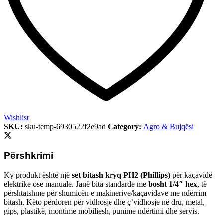
Wishlist
SKU:
sku-temp-6930522f2e9ad
Category:
Agro & Bujqësi
Përshkrimi
Ky produkt është një
set bitash kryq PH2 (Phillips)
për kaçavidë
elektrike ose manuale. Janë bita standarde me
bosht 1/4″ hex
, të
përshtatshme për shumicën e makinerive/kaçavidave me ndërrim
bitash. Këto përdoren për vidhosje dhe ç’vidhosje në dru, metal,
gips, plastikë, montime mobiliesh, punime ndërtimi dhe servis.