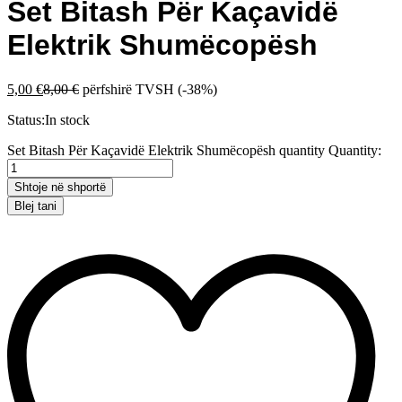
Set Bitash Për Kaçavidë
Elektrik Shumëcopësh
5,00
€
8,00
€
përfshirë TVSH
(-38%)
Status:
In stock
Set Bitash Për Kaçavidë Elektrik Shumëcopësh quantity
Quantity:
Shtoje në shportë
Blej tani