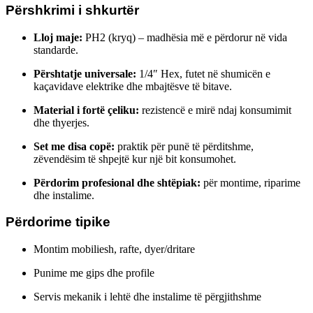
Përshkrimi i shkurtër
Lloj maje:
PH2 (kryq) – madhësia më e përdorur në vida
standarde.
Përshtatje universale:
1/4″ Hex, futet në shumicën e
kaçavidave elektrike dhe mbajtësve të bitave.
Material i fortë çeliku:
rezistencë e mirë ndaj konsumimit
dhe thyerjes.
Set me disa copë:
praktik për punë të përditshme,
zëvendësim të shpejtë kur një bit konsumohet.
Përdorim profesional dhe shtëpiak:
për montime, riparime
dhe instalime.
Përdorime tipike
Montim mobiliesh, rafte, dyer/dritare
Punime me gips dhe profile
Servis mekanik i lehtë dhe instalime të përgjithshme