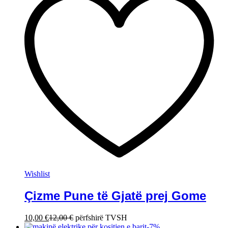
Wishlist
Çizme Pune të Gjatë prej Gome
10,00
€
12,00
€
përfshirë TVSH
-
7
%