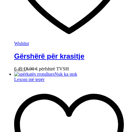
Wishlist
Gërshërë për krasitje
6,49
€
8,00
€
përfshirë TVSH
Nuk ka stok
Lexoni më tepër