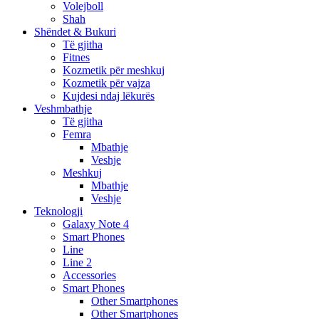
Volejboll
Shah
Shëndet & Bukuri
Të gjitha
Fitnes
Kozmetik për meshkuj
Kozmetik për vajza
Kujdesi ndaj lëkurës
Veshmbathje
Të gjitha
Femra
Mbathje
Veshje
Meshkuj
Mbathje
Veshje
Teknologji
Galaxy Note 4
Smart Phones
Line
Line 2
Accessories
Smart Phones
Other Smartphones
Other Smartphones