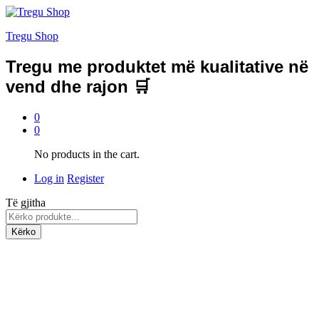
Tregu Shop
Tregu me produktet më kualitative në
vend dhe rajon 🛒
0
0
No products in the cart.
Log in
Register
Të gjitha
Kërko