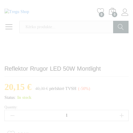
0
0
Kërko
Reflektor Rrugor LED 50W Montlight
20,15
€
40,30
€
përfshirë TVSH
(-50%)
Status:
In stock
Quantity:
Reflektor
Rrugor
LED
50W