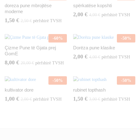
doreza pune mbrojtëse
spërkatëse kopshti
moderne
2,00
€
4,00
€
përfshirë TVSH
1,50
€
2,50
€
përfshirë TVSH
-
60
%
-
50
%
Çizme Pune të Gjata prej
Dorëza pune klasike
GomE
2,00
€
4,00
€
përfshirë TVSH
8,00
€
20,00
€
përfshirë TVSH
-
50
%
-
50
%
kultivator dore
rubinet topthash
1,00
€
1,50
€
2,00
€
përfshirë TVSH
3,00
€
përfshirë TVSH