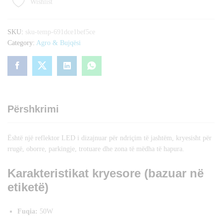
Wishlist
Montlight
quantity
SKU:
sku-temp-691dce1bef5ce
Category:
Agro & Bujqësi
Përshkrimi
Është një reflektor LED i dizajnuar për ndriçim të jashtëm, kryesisht për
rrugë, oborre, parkingje, trotuare dhe zona të mëdha të hapura.
Karakteristikat kryesore (bazuar në
etiketë)
Fuqia:
50W