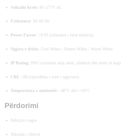
Voltazhi hyrës:
85–277V AC
Frekuenca:
50–60 Hz
Power Factor:
>0.95 (efikasitet i lartë elektrik)
Ngjyra e dritës:
Cool White / Nature White / Warm White
IP Rating:
IP65 (rezistent ndaj shiut, pluhurit dhe motit të keq)
CRI:
>80 (riprodhim i mirë i ngjyrave)
Temperatura e ambientit:
-40°C deri +50°C
Përdorimi
Ndriçim rrugor
Ndriçim i oborrit