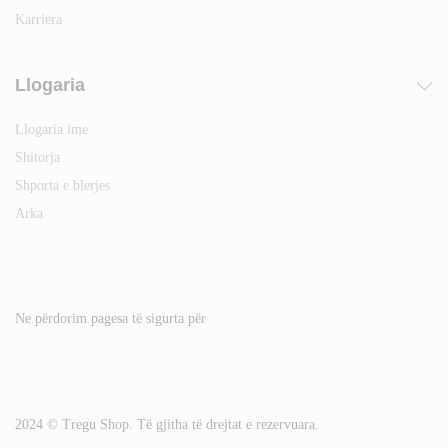
Karriera
Llogaria
Llogaria ime
Shitorja
Shporta e blerjes
Arka
Ne përdorim pagesa të sigurta për
2024 © Tregu Shop. Të gjitha të drejtat e rezervuara.