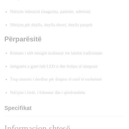
Ndriçim industrial (magazina, parkime, ndërtesa)
Ndriçim për shtylla, shtylla oborri, shtylla parqesh
Përparësitë
Konsum i ulët energjie krahasuar me lambat tradicionale
Jetëgjatësi e gjatë falë LED-it dhe ftohjes së integruar
Trup alumini i derdhur për disipim të mirë të nxehtësisë
Ndriçim i fortë, i fokusuar dhe i qëndrueshëm
Specifikat
Informacion shtesë