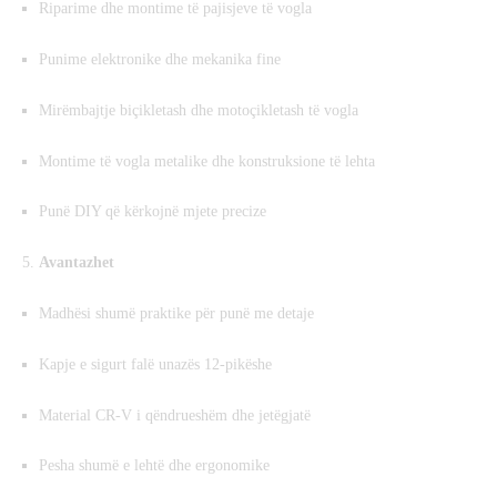
Riparime dhe montime të pajisjeve të vogla
Punime elektronike dhe mekanika fine
Mirëmbajtje biçikletash dhe motoçikletash të vogla
Montime të vogla metalike dhe konstruksione të lehta
Punë DIY që kërkojnë mjete precize
Avantazhet
Madhësi shumë praktike për punë me detaje
Kapje e sigurt falë unazës 12-pikëshe
Material CR-V i qëndrueshëm dhe jetëgjatë
Pesha shumë e lehtë dhe ergonomike