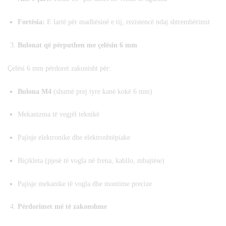
Fortësia:
E lartë për madhësinë e tij, rezistencë ndaj shtrembërimit
Bulonat që përputhen me çelësin 6 mm
Çelësi 6 mm përdoret zakonisht për:
Bulona M4
(shumë prej tyre kanë kokë 6 mm)
Mekanizma të vegjël teknikë
Pajisje elektronike dhe elektroshtëpiake
Biçikleta (pjesë të vogla në frena, kabllo, mbajtëse)
Pajisje mekanike të vogla dhe montime precize
Përdorimet më të zakonshme