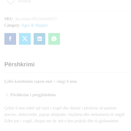
Wishlist
+
ring)
6
SKU:
sku-temp-691f244c66f53
mm
Category:
Agro & Bujqësi
quantity
Përshkrimi
Çelës kombinim (open-end + ring) 6 mm
Përshkrim i përgjithshëm
Çelësi 6 mm është një mjet i vogël dhe shumë i përdorur në punime
precize, elektronikë, pajisje shtëpiake, biçikleta dhe mekanizma të vegjël.
Edhe pse i vogël, dizajni me dy anë e bën praktik dhe të gjithanshëm: