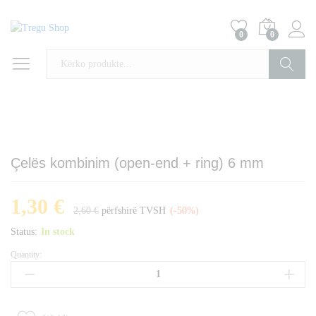
0
0
Kërko
Çelës kombinim (open-end + ring) 6 mm
1,30
€
2,60
€
përfshirë TVSH
(-50%)
Status:
In stock
Quantity:
Çelës
kombinim
(open-
end