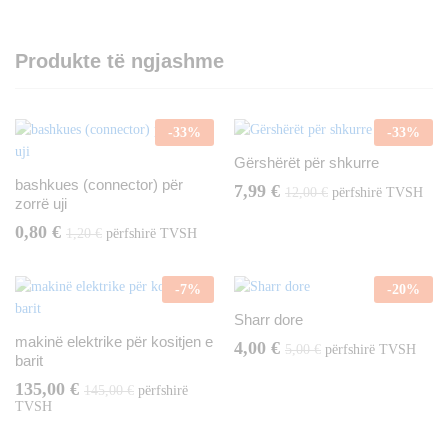
Produkte të ngjashme
-
33
%
-
33
%
Gërshërët për shkurre
bashkues (connector) për
7,99
€
12,00
€
përfshirë TVSH
zorrë uji
0,80
€
1,20
€
përfshirë TVSH
-
7
%
-
20
%
Sharr dore
makinë elektrike për kositjen e
4,00
€
5,00
€
përfshirë TVSH
barit
135,00
€
145,00
€
përfshirë
TVSH