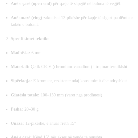
Anë e çarë (open-end)
për qasje të shpejtë në bulona të vegjël.
Anë unazë (ring)
zakonisht 12-pikëshe për kapje të sigurt pa dëmtuar
kokën e bulonit.
Specifikimet teknike
Madhësia:
6 mm
Materiali:
Çelik CR-V (chromium-vanadium) i trajtuar termikisht
Sipërfaqja:
E kromuar, rezistente ndaj konsumimit dhe ndryshkut
Gjatësia totale:
100–130 mm (varet nga prodhuesi)
Pesha:
20–30 g
Unaza:
12-pikëshe, e anuar rreth 15°
Anë e çarë:
Kënd 15° për akses në vende të ngushta