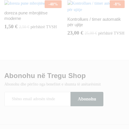
-
40
%
-
8
%
doreza pune mbrojtëse
moderne
Kontrollues / timer automatik
për ujitje
1,50
€
2,50
€
përfshirë TVSH
23,00
€
25,00
€
përfshirë TVSH
Abonohu në Tregu Shop
Abonohu dhe përfito nga benefitet e shumta të anëtarësimit