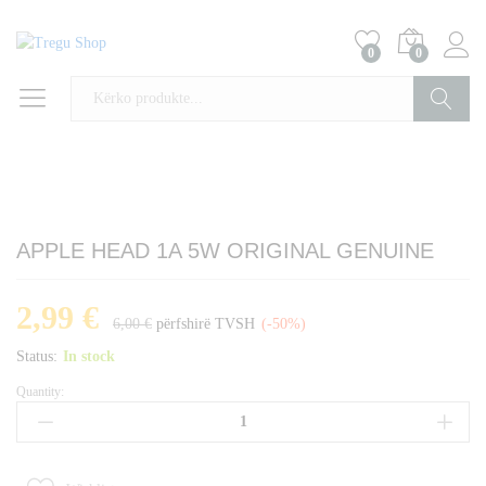
0
0
Kërko
APPLE HEAD 1A 5W ORIGINAL GENUINE
2,99
€
6,00
€
përfshirë TVSH
(-50%)
Status:
In stock
Quantity:
APPLE
HEAD
1A
5W