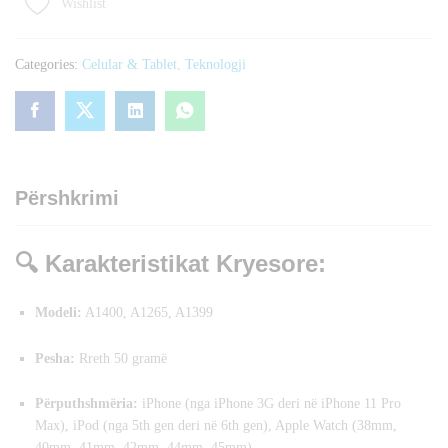
Wishlist
ORIGINAL
GENUINE
quantity
Categories:
Celular & Tablet
,
Teknologji
Përshkrimi
🔍
Karakteristikat Kryesore:
Modeli:
A1400, A1265, A1399
Pesha:
Rreth 50 gramë
Përputhshmëria:
iPhone (nga iPhone 3G deri në iPhone 11 Pro
Max), iPod (nga 5th gen deri në 6th gen), Apple Watch (38mm,
40mm, 41mm, 42mm, 44mm, 45mm)