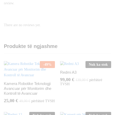
review.
There are no reviews yet.
Produkte të ngjashme
-
49
%
Nuk ka stok
Redmi A3
99,00
€
139,00
€
përfshirë
Kamera Robotike Teknologji
TVSH
Avancuar për Monitorim dhe
Kontroll të Avancuar
25,00
€
49,00
€
përfshirë TVSH