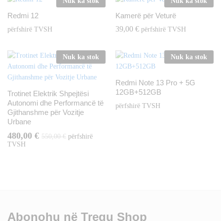
Nuk ka stok
Nuk ka stok
Redmi 12
Kamerë për Veturë
39,00
€
përfshirë TVSH
përfshirë TVSH
Nuk ka stok
Nuk ka stok
Redmi Note 13 Pro + 5G
12GB+512GB
Trotinet Elektrik Shpejtësi
Autonomi dhe Performancë të
përfshirë TVSH
Gjithanshme për Vozitje
Urbane
480,00
€
550,00
€
përfshirë
TVSH
Abonohu në Tregu Shop