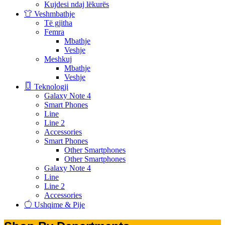
Kujdesi ndaj lëkurës
Veshmbathje
Të gjitha
Femra
Mbathje
Veshje
Meshkuj
Mbathje
Veshje
Teknologji
Galaxy Note 4
Smart Phones
Line
Line 2
Accessories
Smart Phones
Other Smartphones
Other Smartphones
Galaxy Note 4
Line
Line 2
Accessories
Ushqime & Pije