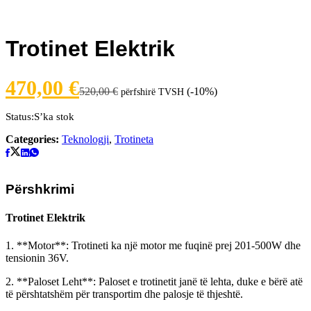
Trotinet Elektrik
470,00
€
520,00
€
(-10%)
përfshirë TVSH
Status:
S’ka stok
Categories:
Teknologji
,
Trotineta
Përshkrimi
Trotinet Elektrik
1. **Motor**: Trotineti ka një motor me fuqinë prej 201-500W dhe
tensionin 36V.
2. **Paloset Leht**: Paloset e trotinetit janë të lehta, duke e bërë atë
të përshtatshëm për transportim dhe palosje të thjeshtë.