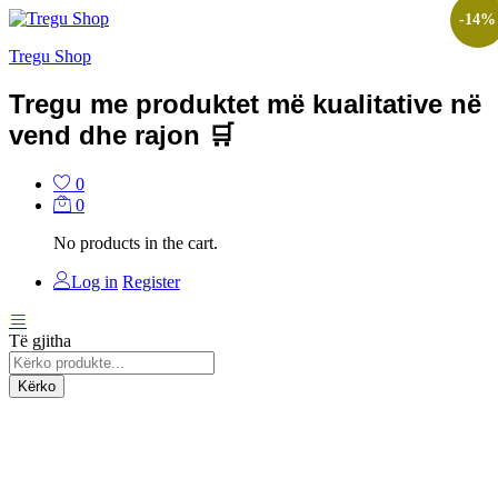
-
14
%
Tregu Shop
Tregu me produktet më kualitative në
vend dhe rajon 🛒
0
0
No products in the cart.
Log in
Register
Të gjitha
Kërko