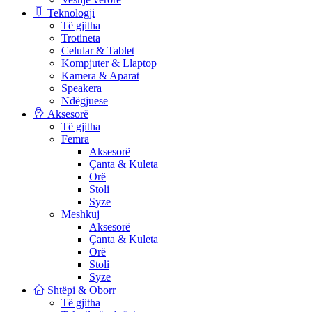
Teknologji
Të gjitha
Trotineta
Celular & Tablet
Kompjuter & Llaptop
Kamera & Aparat
Speakera
Ndëgjuese
Aksesorë
Të gjitha
Femra
Aksesorë
Çanta & Kuleta
Orë
Stoli
Syze
Meshkuj
Aksesorë
Çanta & Kuleta
Orë
Stoli
Syze
Shtëpi & Oborr
Të gjitha