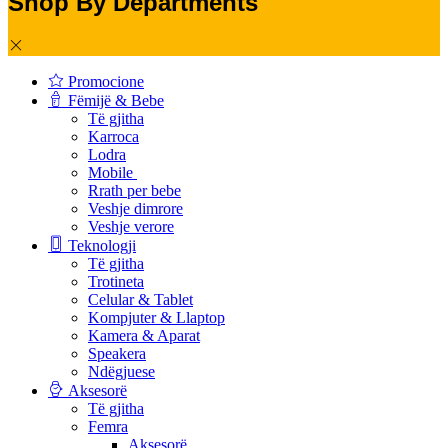
Shop By Departments
Promocione
Fëmijë & Bebe
Të gjitha
Karroca
Lodra
Mobile
Rrath per bebe
Veshje dimrore
Veshje verore
Teknologji
Të gjitha
Trotineta
Celular & Tablet
Kompjuter & Llaptop
Kamera & Aparat
Speakera
Ndëgjuese
Aksesorë
Të gjitha
Femra
Aksesorë