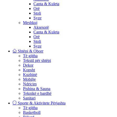
Çanta & Kuleta
Orë
Stoli
Syze
Meshkuj
Aksesorë
Çanta & Kuleta
Orë
Stoli
Syze
Shtëpi & Oborr
Të gjitha
Tekstil për shtëpi
Dekor
Kopsht
Kuzhinë
Mobilje
Ndriçim
Pishina & Sauna
Teknikë e bardhë
Sanitari
Sporte & Aktivitete Përjashta
Të gjitha
Basketboll