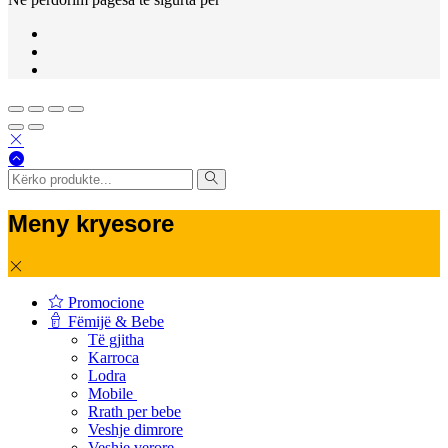
Meny kryesore
Promocione
Fëmijë & Bebe
Të gjitha
Karroca
Lodra
Mobile
Rrath per bebe
Veshje dimrore
Veshje verore