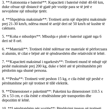
3. **Autonomia e baterisë**: Kapaciteti i baterisë është 40-60 km,
duke ofruar një distancë të gjatë për vozitje para se të jetë e
nevojshme një mbushje tjetër.
4. **Shpejtësia maksimale**: Trotineti arrin një shpejtësi maksimale
prej 21-30 km/h, ndërsa mund të arrijë deri në 50 km/h në kushte të
caktuara.
5. **Koha e mbushjes**: Mbushja e plotë e baterisë zgjatë nga 6
deri në 8 orë.
6. **Materiali**: Trotineti është ndërtuar me materiale të përforcuara
si alumin, të cilat e bëjnë atë të qëndrueshëm dhe relativisht të lehtë.
7. **Kapaciteti maksimal i ngarkesës**: Trotineti mund të mbajë një
peshë maksimale prej 200 kg, duke e bërë atë të përshtatshëm për
përdorim nga shumë persona.
8. **Pesha**: Trotineti vetë peshon 15 kg, e cila është një peshë e
përshtatshme për një trotinet të tillë elektrik.
9. **Dimensionet e paketimit**: Paketimi ka dimensionet 110.5 x
26 x 53 cm, e cila është e rëndësishme për transportim dhe
depozitim të lehtë.
10. **I përshtatshëm për vozitje**: Përshkrimi tregon që trotineti