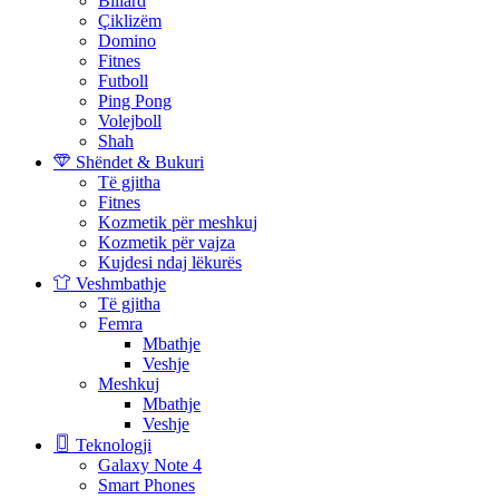
Biliard
Çiklizëm
Domino
Fitnes
Futboll
Ping Pong
Volejboll
Shah
Shëndet & Bukuri
Të gjitha
Fitnes
Kozmetik për meshkuj
Kozmetik për vajza
Kujdesi ndaj lëkurës
Veshmbathje
Të gjitha
Femra
Mbathje
Veshje
Meshkuj
Mbathje
Veshje
Teknologji
Galaxy Note 4
Smart Phones