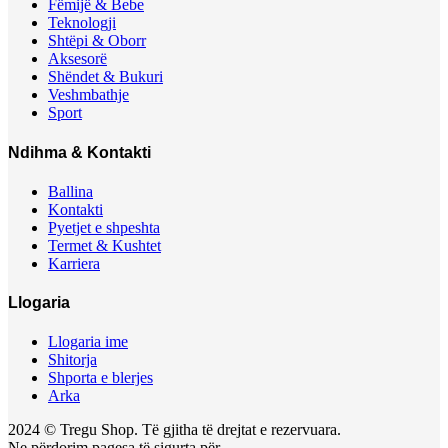
Fëmijë & Bebe
Teknologji
Shtëpi & Oborr
Aksesorë
Shëndet & Bukuri
Veshmbathje
Sport
Ndihma & Kontakti
Ballina
Kontakti
Pyetjet e shpeshta
Termet & Kushtet
Karriera
Llogaria
Llogaria ime
Shitorja
Shporta e blerjes
Arka
2024 © Tregu Shop. Të gjitha të drejtat e rezervuara.
Ne përdorim pagesa të sigurta për