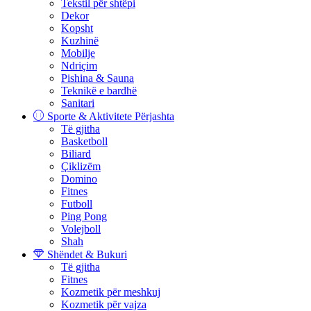
Tekstil për shtëpi
Dekor
Kopsht
Kuzhinë
Mobilje
Ndriçim
Pishina & Sauna
Teknikë e bardhë
Sanitari
Sporte & Aktivitete Përjashta
Të gjitha
Basketboll
Biliard
Çiklizëm
Domino
Fitnes
Futboll
Ping Pong
Volejboll
Shah
Shëndet & Bukuri
Të gjitha
Fitnes
Kozmetik për meshkuj
Kozmetik për vajza