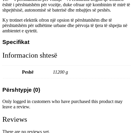
është i përshtatshëm për vozitje, duke ofruar një kombinim të mirë të
shpejtësisë, autonomisë së baterisë dhe mbajtjes së peshës.
Ky trotinet elektrik ofron një opsion të përshtatshëm dhe të
përshtatshëm për udhëtime urbane dhe përvoja të tjera të shpejta në
ambientet e qytetit.
Specifikat
Informacion shtesë
Peshë
11200 g
Përshtypje (0)
Only logged in customers who have purchased this product may
leave a review.
Reviews
There are no reviews yet.