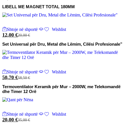
LIBELL ME MAGNET TOTAL 180MM
Shtoje në shportë
Wishlist
12,00
€
20,00
€
Set Universal për Dru, Metal dhe Lëmim, Cilësi Profesionale”
Shtoje në shportë
Wishlist
50,70
€
58,50
€
Termoventilator Keramik për Mur – 2000W, me Telekomandë
dhe Timer 12 Orë
Shtoje në shportë
Wishlist
20,00
€
35,00
€