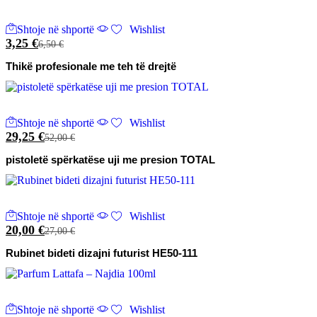
Shtoje në shportë
Wishlist
3,25
€
6,50
€
Thikë profesionale me teh të drejtë
Shtoje në shportë
Wishlist
29,25
€
52,00
€
pistoletë spërkatëse uji me presion TOTAL
Shtoje në shportë
Wishlist
20,00
€
27,00
€
Rubinet bideti dizajni futurist HE50-111
Shtoje në shportë
Wishlist