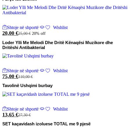
Shtoje në shportë
Wishlist
20,00
€
25,00
€
20% off
Loder Ylli Me Melodi Dhe Dritë Kënaqësi Muzikore dhe
Dritëshi Antibakterial
Shtoje në shportë
Wishlist
75,00
€
110,00
€
Tavolinë Ushqimi burbay
Shtoje në shportë
Wishlist
13,65
€
27,30
€
SET kaçavidash izoluese TOTAL me 9 pjesë