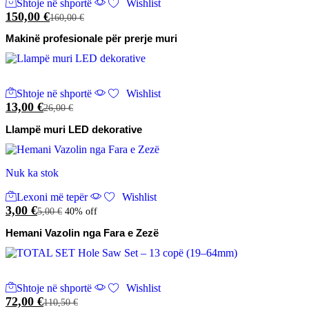
Shtoje në shportë
Wishlist
150,00
€
160,00
€
Makinë profesionale për prerje muri
Shtoje në shportë
Wishlist
13,00
€
26,00
€
Llampë muri LED dekorative
Nuk ka stok
Lexoni më tepër
Wishlist
3,00
€
5,00
€
40% off
Hemani Vazolin nga Fara e Zezë
Shtoje në shportë
Wishlist
72,00
€
110,50
€