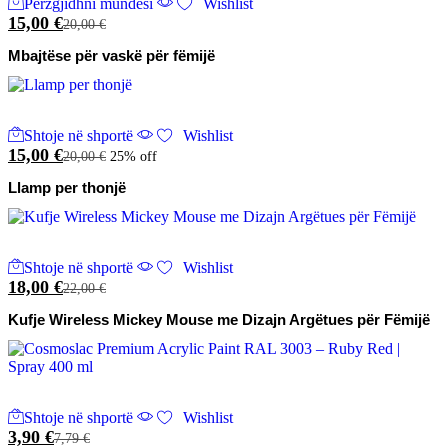
Përzgjidhni mundësi
produkt
Wishlist
15,00
€
ka
20,00
€
disa
Mbajtëse për vaskë për fëmijë
variante.
Mundësitë
mund
të
zgjidhen
Shtoje në shportë
Wishlist
te
15,00
€
20,00
€
25% off
faqja
e
Llamp per thonjë
produktit
Shtoje në shportë
Wishlist
18,00
€
22,00
€
Kufje Wireless Mickey Mouse me Dizajn Argëtues për Fëmijë
Shtoje në shportë
Wishlist
3,90
€
7,79
€