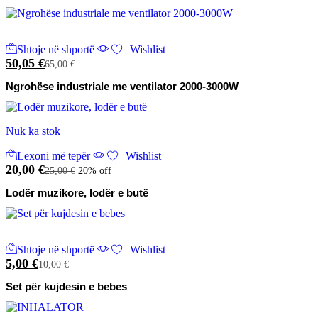
Shtoje në shportë
Wishlist
50,05
€
65,00
€
Ngrohëse industriale me ventilator 2000-3000W
Nuk ka stok
Lexoni më tepër
Wishlist
20,00
€
25,00
€
20% off
Lodër muzikore, lodër e butë
Shtoje në shportë
Wishlist
5,00
€
10,00
€
Set për kujdesin e bebes