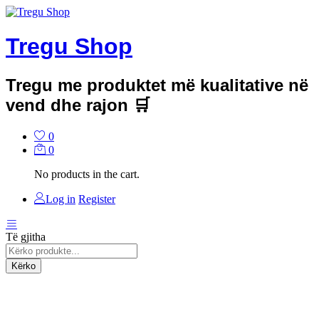
Tregu Shop
Tregu me produktet më kualitative në
vend dhe rajon 🛒
0
0
No products in the cart.
Log in
Register
Të gjitha
Kërko