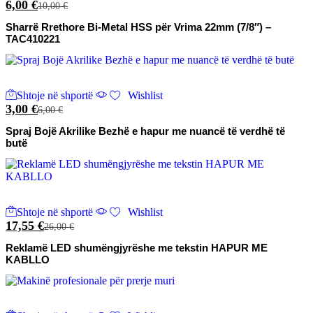
6,00
€
10,00
€
Sharrë Rrethore Bi-Metal HSS për Vrima 22mm (7/8″) –
TAC410221
Shtoje në shportë
Wishlist
3,00
€
6,00
€
Spraj Bojë Akrilike Bezhë e hapur me nuancë të verdhë të
butë
Shtoje në shportë
Wishlist
17,55
€
26,00
€
Reklamë LED shumëngjyrëshe me tekstin HAPUR ME
KABLLO