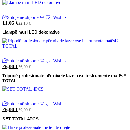
Shtoje në shportë
Wishlist
11,05
€
22,10
€
Llampë muri LED dekorative
Shtoje në shportë
Wishlist
26,00
€
36,00
€
Tripodë profesionale për nivele lazer ose instrumente matësE
TOTAL
Shtoje në shportë
Wishlist
26,00
€
39,00
€
SET TOTAL 4PCS