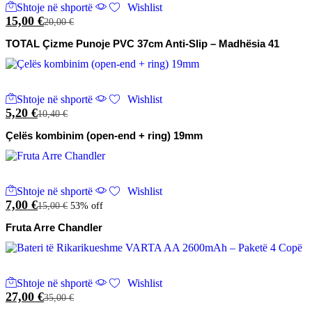
Shtoje në shportë
Wishlist
15,00
€
20,00
€
TOTAL Çizme Punoje PVC 37cm Anti-Slip – Madhësia 41
Shtoje në shportë
Wishlist
5,20
€
10,40
€
Çelës kombinim (open-end + ring) 19mm
Shtoje në shportë
Wishlist
7,00
€
15,00
€
53% off
Fruta Arre Chandler
Shtoje në shportë
Wishlist
27,00
€
35,00
€