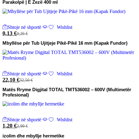
Parakolpë | E Zezë 400 ml
Shtoje në shportë
Wishlist
0,13
€
0,26
€
Mbyllëse për Tub Ujitjeje Pikë-Pikë 16 mm (Kapak Fundor)
Shtoje në shportë
Wishlist
22,10
€
32,50
€
Matës Rryme Digjital TOTAL TMT536002 – 600V (Multimetër
Profesional)
Shtoje në shportë
Wishlist
1,20
€
2,99
€
izolim dhe mbyllje hermetike