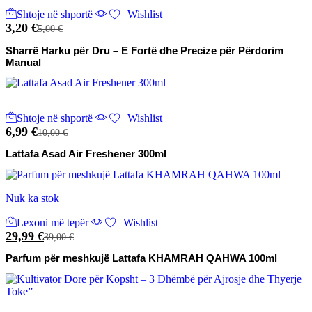
Shtoje në shportë
Wishlist
3,20
€
5,00
€
Sharrë Harku për Dru – E Fortë dhe Precize për Përdorim
Manual
Shtoje në shportë
Wishlist
6,99
€
10,00
€
Lattafa Asad Air Freshener 300ml
Nuk ka stok
Lexoni më tepër
Wishlist
29,99
€
39,00
€
Parfum për meshkujë Lattafa KHAMRAH QAHWA 100ml