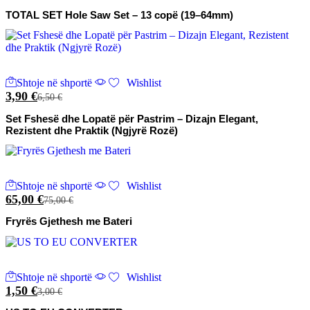
TOTAL SET Hole Saw Set – 13 copë (19–64mm)
Shtoje në shportë
Wishlist
3,90
€
6,50
€
Set Fshesë dhe Lopatë për Pastrim – Dizajn Elegant,
Rezistent dhe Praktik (Ngjyrë Rozë)
Shtoje në shportë
Wishlist
65,00
€
75,00
€
Fryrës Gjethesh me Bateri
Shtoje në shportë
Wishlist
1,50
€
3,00
€