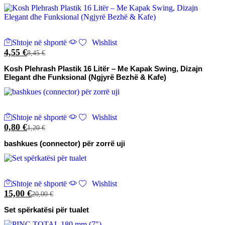
Shtoje në shportë
Wishlist
4,55
€
8,45
€
Kosh Plehrash Plastik 16 Litër – Me Kapak Swing, Dizajn
Elegant dhe Funksional (Ngjyrë Bezhë & Kafe)
Shtoje në shportë
Wishlist
0,80
€
1,20
€
bashkues (connector) për zorrë uji
Shtoje në shportë
Wishlist
15,00
€
20,00
€
Set spërkatësi për tualet