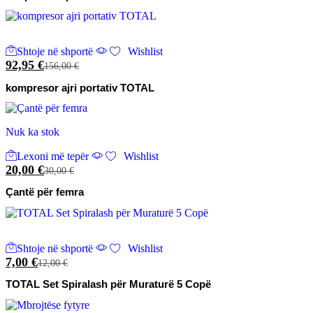
Shtoje në shportë
Wishlist
92,95
€
156,00
€
kompresor ajri portativ TOTAL
Nuk ka stok
Lexoni më tepër
Wishlist
20,00
€
30,00
€
Çantë për femra
Shtoje në shportë
Wishlist
7,00
€
12,00
€
TOTAL Set Spiralash për Muraturë 5 Copë