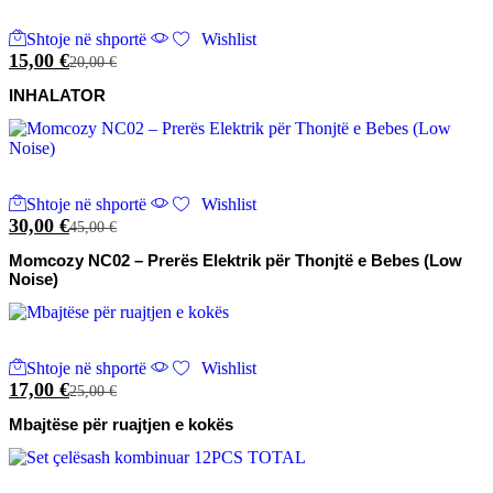
Shtoje në shportë
Wishlist
15,00
€
20,00
€
INHALATOR
Shtoje në shportë
Wishlist
30,00
€
45,00
€
Momcozy NC02 – Prerës Elektrik për Thonjtë e Bebes (Low
Noise)
Shtoje në shportë
Wishlist
17,00
€
25,00
€
Mbajtëse për ruajtjen e kokës