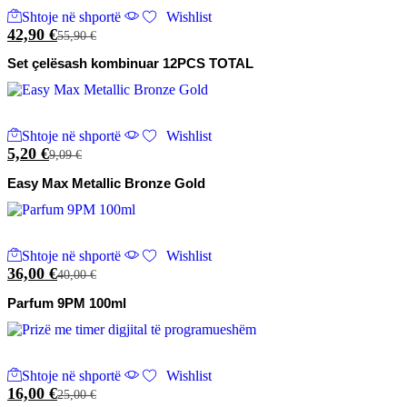
Shtoje në shportë
Wishlist
42,90
€
55,90
€
Set çelësash kombinuar 12PCS TOTAL
Shtoje në shportë
Wishlist
5,20
€
9,09
€
Easy Max Metallic Bronze Gold
Shtoje në shportë
Wishlist
36,00
€
40,00
€
Parfum 9PM 100ml
Shtoje në shportë
Wishlist
16,00
€
25,00
€