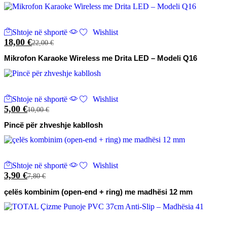
Shtoje në shportë
Wishlist
18,00
€
22,00
€
Mikrofon Karaoke Wireless me Drita LED – Modeli Q16
Shtoje në shportë
Wishlist
5,00
€
10,00
€
Pincë për zhveshje kabllosh
Shtoje në shportë
Wishlist
3,90
€
7,80
€
çelës kombinim (open-end + ring) me madhësi 12 mm