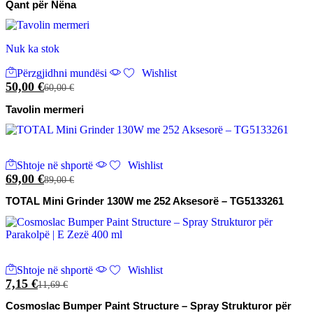
Qant për Nëna
Nuk ka stok
Ky
Përzgjidhni mundësi
produkt
Wishlist
50,00
€
ka
60,00
€
disa
Tavolin mermeri
variante.
Mundësitë
mund
të
zgjidhen
Shtoje në shportë
Wishlist
te
69,00
€
89,00
€
faqja
e
TOTAL Mini Grinder 130W me 252 Aksesorë – TG5133261
produktit
Shtoje në shportë
Wishlist
7,15
€
11,69
€
Cosmoslac Bumper Paint Structure – Spray Strukturor për