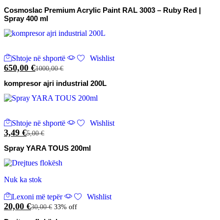
Cosmoslac Premium Acrylic Paint RAL 3003 – Ruby Red |
Spray 400 ml
Shtoje në shportë
Wishlist
650,00
€
1000,00
€
kompresor ajri industrial 200L
Shtoje në shportë
Wishlist
3,49
€
5,00
€
Spray YARA TOUS 200ml
Nuk ka stok
Lexoni më tepër
Wishlist
20,00
€
30,00
€
33% off