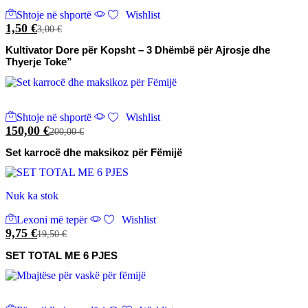
Shtoje në shportë
Wishlist
1,50
€
3,00
€
Kultivator Dore për Kopsht – 3 Dhëmbë për Ajrosje dhe
Thyerje Toke”
Shtoje në shportë
Wishlist
150,00
€
200,00
€
Set karrocë dhe maksikoz për Fëmijë
Nuk ka stok
Lexoni më tepër
Wishlist
9,75
€
19,50
€
SET TOTAL ME 6 PJES
Ky