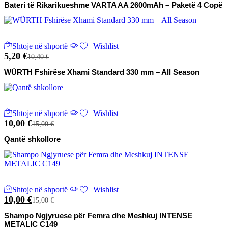
Bateri të Rikarikueshme VARTA AA 2600mAh – Paketë 4 Copë
Shtoje në shportë
Wishlist
5,20
€
10,40
€
WÜRTH Fshirëse Xhami Standard 330 mm – All Season
Shtoje në shportë
Wishlist
10,00
€
15,00
€
Qantë shkollore
Shtoje në shportë
Wishlist
10,00
€
15,00
€
Shampo Ngjyruese për Femra dhe Meshkuj INTENSE
METALIC C149