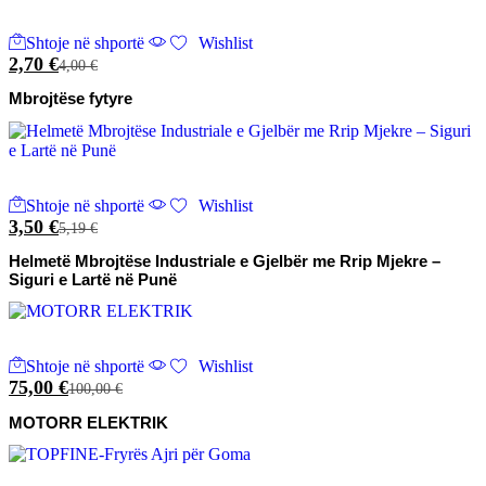
Shtoje në shportë
Wishlist
2,70
€
4,00
€
Mbrojtëse fytyre
Shtoje në shportë
Wishlist
3,50
€
5,19
€
Helmetë Mbrojtëse Industriale e Gjelbër me Rrip Mjekre –
Siguri e Lartë në Punë
Shtoje në shportë
Wishlist
75,00
€
100,00
€
MOTORR ELEKTRIK