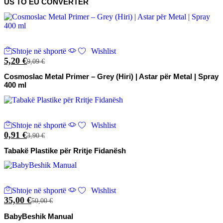
US TO EU CONVERTER
Shtoje në shportë
Wishlist
5,20
€
9,09
€
Cosmoslac Metal Primer – Grey (Hiri) | Astar për Metal | Spray
400 ml
Shtoje në shportë
Wishlist
0,91
€
3,90
€
Tabakë Plastike për Rritje Fidanësh
Shtoje në shportë
Wishlist
35,00
€
50,00
€
BabyBeshik Manual