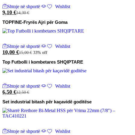
Shtoje në shportë
Wishlist
9,10
€
14,30
€
TOPFINE-Fryrës Ajri për Goma
Shtoje në shportë
Wishlist
10,00
€
15,00
€
33% off
Top Futbolli i kombetares SHQIPTARE
Shtoje në shportë
Wishlist
6,50
€
12,50
€
Set industrial bitash për kaçavidë goditëse
Shtoje në shportë
Wishlist