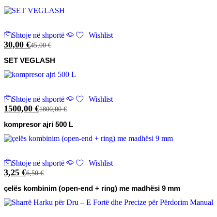
Shtoje në shportë
Wishlist
30,00
€
45,00
€
SET VEGLASH
Shtoje në shportë
Wishlist
1500,00
€
1800,00
€
kompresor ajri 500 L
Shtoje në shportë
Wishlist
3,25
€
6,50
€
çelës kombinim (open-end + ring) me madhësi 9 mm