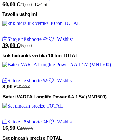
60,00
€
70,00
€
14% off
Tavolin ushqimi
Shtoje në shportë
Wishlist
39,00
€
65,00
€
krik hidraulik vertika 10 ton TOTAL
Shtoje në shportë
Wishlist
8,00
€
15,00
€
Bateri VARTA Longlife Power AA 1.5V (MN1500)
Shtoje në shportë
Wishlist
16,90
€
29,90
€
Set pincash precize TOTAL