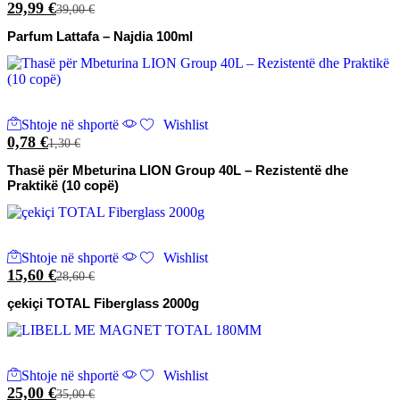
29,99
€
39,00
€
Parfum Lattafa – Najdia 100ml
Shtoje në shportë
Wishlist
0,78
€
1,30
€
Thasë për Mbeturina LION Group 40L – Rezistentë dhe
Praktikë (10 copë)
Shtoje në shportë
Wishlist
15,60
€
28,60
€
çekiçi TOTAL Fiberglass 2000g
Shtoje në shportë
Wishlist
25,00
€
35,00
€