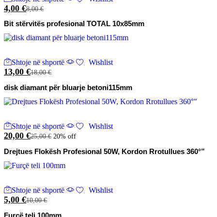
4,00
€
8,00
€
Bit stërvitës profesional TOTAL 10x85mm
Shtoje në shportë
Wishlist
13,00
€
18,00
€
disk diamant për bluarje betoni115mm
Shtoje në shportë
Wishlist
20,00
€
25,00
€
20% off
Drejtues Flokësh Profesional 50W, Kordon Rrotullues 360°”
Shtoje në shportë
Wishlist
5,00
€
10,00
€
Furçë teli 100mm