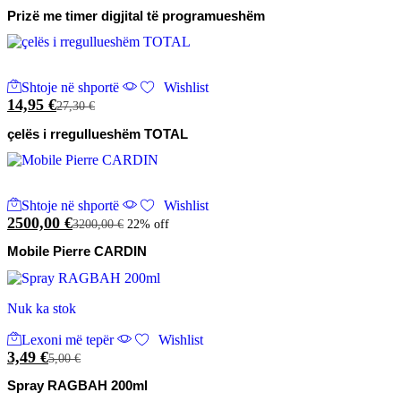
Prizë me timer digjital të programueshëm
Shtoje në shportë
Wishlist
14,95
€
27,30
€
çelës i rregullueshëm TOTAL
Shtoje në shportë
Wishlist
2500,00
€
3200,00
€
22% off
Mobile Pierre CARDIN
Nuk ka stok
Lexoni më tepër
Wishlist
3,49
€
5,00
€
Spray RAGBAH 200ml