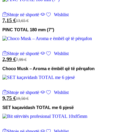
Shtoje në shportë
Wishlist
7,15
€
13,65
€
PINC TOTAL 180 mm (7″)
Shtoje në shportë
Wishlist
2,99
€
7,99
€
Choco Musk – Aroma e ëmbël që të përqafon
Shtoje në shportë
Wishlist
9,75
€
19,50
€
SET kaçavidash TOTAL me 6 pjesë
Shtoje në shportë
Wishlist