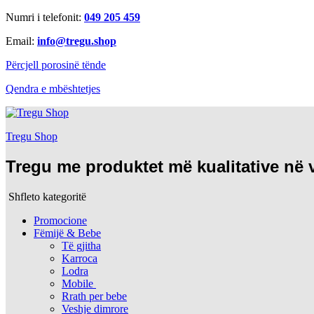
Numri i telefonit:
049 205 459
Email:
info@tregu.shop
Përcjell porosinë tënde
Qendra e mbështetjes
Tregu Shop
Tregu me produktet më kualitative në
Shfleto kategoritë
Promocione
Fëmijë & Bebe
Të gjitha
Karroca
Lodra
Mobile
Rrath per bebe
Veshje dimrore