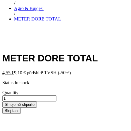
/
Agro & Bujqësi
/
METER DORE TOTAL
METER DORE TOTAL
4,55
€
9,10
€
përfshirë TVSH
(-50%)
Status:
In stock
METER
Quantity:
DORE
TOTAL
Shtoje në shportë
quantity
Blej tani