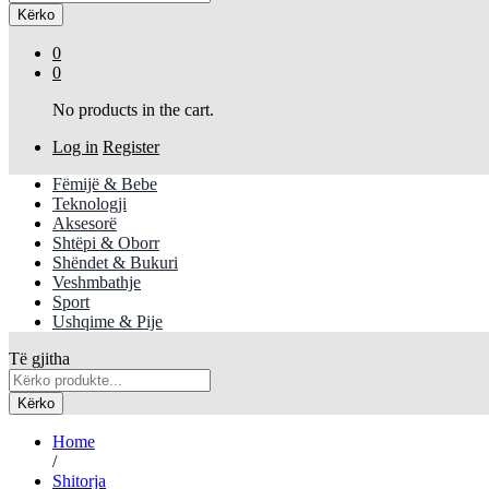
Kërko
0
0
No products in the cart.
Log in
Register
Fëmijë & Bebe
Teknologji
Aksesorë
Shtëpi & Oborr
Shëndet & Bukuri
Veshmbathje
Sport
Ushqime & Pije
Të gjitha
Kërko
Home
/
Shitorja