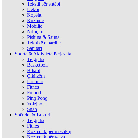
Tekstil për shtëpi
Dekor
Kopsht
Kuzhinë
Mobilje
Ndriçim
Pishina & Sauna
Teknikë e bardhë
Sanitari
Sporte & Aktivitete Përjashta
Të gjitha
Basketboll
Biliard
Çiklizëm
Domino
Fitnes
Futboll
Ping Pong
Volejboll
Shah
Shëndet & Bukuri
Të gjitha
Fitnes
Kozmetik për meshkuj
Kozmetik për vajza