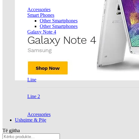
Accessories
Smart Phones
Other Smartphones
Other Smartphones
Galaxy Note 4
Line
Line 2
Accessories
Ushqime & Pije
Të gjitha