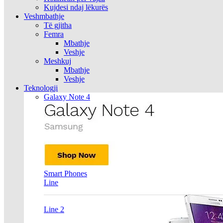
Kujdesi ndaj lëkurës
Veshmbathje
Të gjitha
Femra
Mbathje
Veshje
Meshkuj
Mbathje
Veshje
Teknologji
Galaxy Note 4
Smart Phones
Line
Line 2