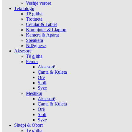
Veshje verore
Teknologji
Të gjitha
Trotineta
Celular & Tablet
Kompjuter & Llaptop
Kamera & Aparat
Speakera
Ndëgjuese
Aksesorë
Të gjitha
Femra
Aksesorë
Çanta & Kuleta
Orë
Stoli
Syze
Meshkuj
Aksesorë
Çanta & Kuleta
Orë
Stoli
Syze
Shtëpi & Oborr
Të gjitha