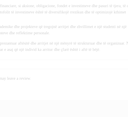
financiare, si aksione, obligacione, fondet e investimeve dhe pasuri të tjera, të c
tofolit të investimeve është të diversifikojë rrezikun dhe të optimizojë kthimet
ademike dhe projekteve që tregojnë arritjet dhe zhvillimet e një studenti në një
testeve dhe reflektime personale.
rezantuar aftësitë dhe arritjet në një mënyrë të strukturuar dhe të organizuar.
r e asaj që një individ ka arritur dhe çfarë është i aftë të bëjë.
may leave a review.