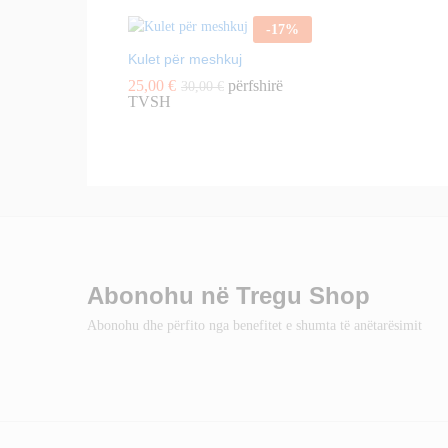
-
17
%
Kulet për meshkuj
25,00
€
përfshirë
30,00
€
TVSH
Abonohu në Tregu Shop
Abonohu dhe përfito nga benefitet e shumta të anëtarësimit