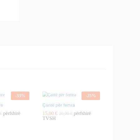
-
33
%
-
25
%
re
Çantë për femra
përfshirë
15,00
€
përfshirë
€
20,00
€
TVSH