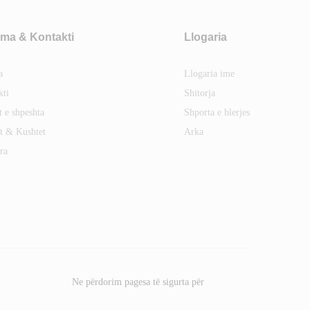
ma & Kontakti
Llogaria
a
Llogaria ime
kti
Shitorja
t e shpeshta
Shporta e blerjes
t & Kushtet
Arka
ra
Ne përdorim pagesa të sigurta për