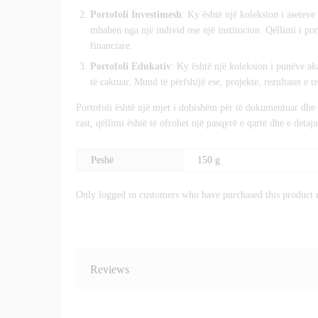
Portofoli Investimesh
: Ky është një koleksion i aseteve 
mbahen nga një individ ose një institucion. Qëllimi i por
financiare.
Portofoli Edukativ
: Ky është një koleksion i punëve ak
të caktuar. Mund të përfshijë ese, projekte, rezultatet e 
Portofoli është një mjet i dobishëm për të dokumentuar dhe p
rast, qëllimi është të ofrohet një pasqyrë e qartë dhe e detajua
Peshë
150 g
Only logged in customers who have purchased this product 
Reviews