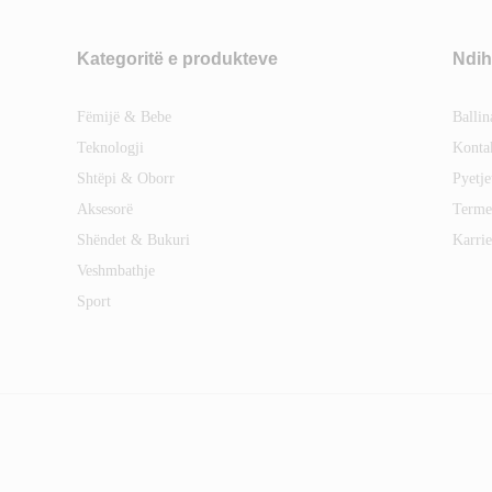
Kategoritë e produkteve
Ndih
Fëmijë & Bebe
Ballin
Teknologji
Konta
Shtëpi & Oborr
Pyetje
Aksesorë
Terme
Shëndet & Bukuri
Karrie
Veshmbathje
Sport