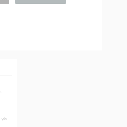
ë
,
e çdo