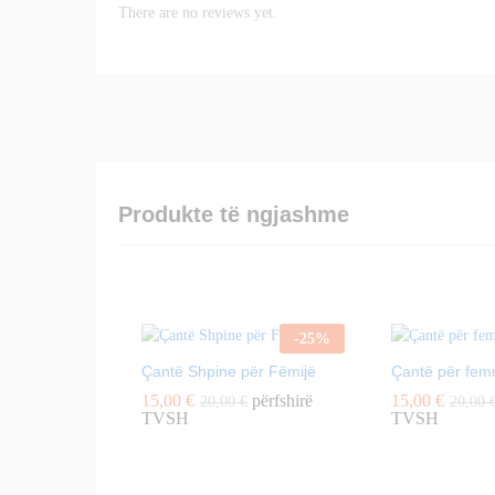
There are no reviews yet.
Produkte të ngjashme
-
25
%
Çantë Shpine për Fëmijë
Çantë për fem
15,00
€
përfshirë
15,00
€
20,00
€
20,00
TVSH
TVSH