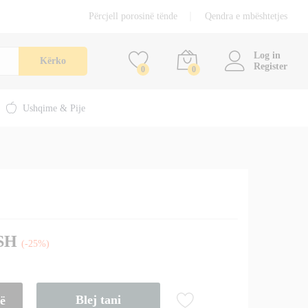
15,00
€
Përcjell porosinë tënde
Qendra e mbështetjes
Shtoje në shportë
20,00
€
përfshirë TVSH
Log in
Kërko
Register
0
0
Ushqime & Pije
VSH
(-25%)
Blej tani
të