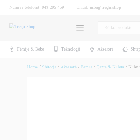
Kulet për meshkuj
Numri i telefonit:
049 205 459
Email:
info@tregu.shop
Përshkrimi
Specifikat
Përshtypje (0)
Të gjitha
Fëmijë & Bebe
Teknologji
Aksesorë
Shtë
Home
/
Shitorja
/
Aksesorë
/
Femra
/
Çanta & Kuleta
/
Kulet 