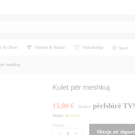
pi & Oborr
Shëndet & Bukuri
Veshmbathje
Sport
për meshkuj
Kulet për meshkuj
15,00
€
përfshirë T
20,00
€
Status:
In stock
Quantity:
Kulet
Shtoje në shpor
për