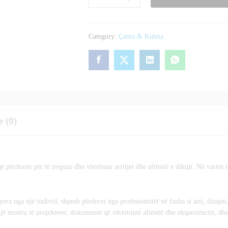
meshkuj
quantity
Category:
Çanta & Kuleta
e (0)
përdoren për të treguar dhe vlerësuar arritjet dhe aftësitë e dikujt. Në varësi t
yera nga një individ, shpesh përdoret nga profesionistët në fusha si arti, dizajni
ijë mostra të projekteve, dokumente që vërtetojnë aftësitë dhe eksperiencën, dh