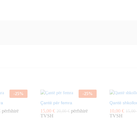
-
25
%
-
25
%
ra
Çantë për femra
Qantë shkollo
përfshirë
15,00
€
përfshirë
10,00
€
€
20,00
€
15,00
TVSH
TVSH