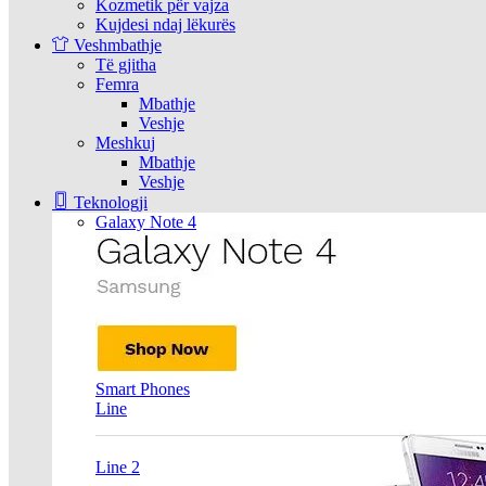
Kozmetik për vajza
Kujdesi ndaj lëkurës
Veshmbathje
Të gjitha
Femra
Mbathje
Veshje
Meshkuj
Mbathje
Veshje
Teknologji
Galaxy Note 4
Smart Phones
Line
Line 2