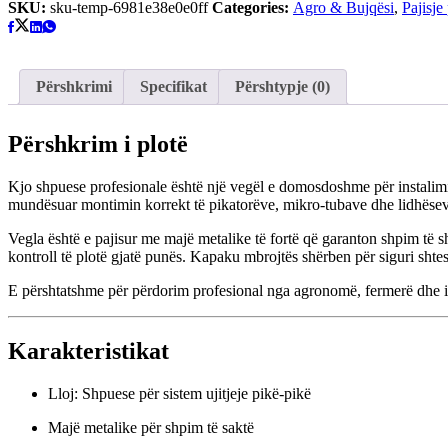
Ujitjeje
SKU:
sku-temp-6981e38e0e0ff
Categories:
Agro & Bujqësi
,
Pajisje
Pikë-
Pikë
quantity
Përshkrimi
Specifikat
Përshtypje (0)
Përshkrim i plotë
Kjo shpuese profesionale është një vegël e domosdoshme për instalimin 
mundësuar montimin korrekt të pikatorëve, mikro-tubave dhe lidhëseve 
Vegla është e pajisur me majë metalike të fortë që garanton shpim të s
kontroll të plotë gjatë punës. Kapaku mbrojtës shërben për siguri shtes
E përshtatshme për përdorim profesional nga agronomë, fermerë dhe ins
Karakteristikat
Lloj: Shpuese për sistem ujitjeje pikë-pikë
Majë metalike për shpim të saktë