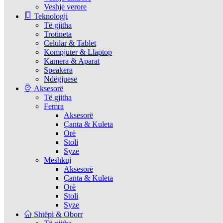
Veshje verore
Teknologji
Të gjitha
Trotineta
Celular & Tablet
Kompjuter & Llaptop
Kamera & Aparat
Speakera
Ndëgjuese
Aksesorë
Të gjitha
Femra
Aksesorë
Çanta & Kuleta
Orë
Stoli
Syze
Meshkuj
Aksesorë
Çanta & Kuleta
Orë
Stoli
Syze
Shtëpi & Oborr