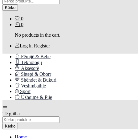
Kërko
0
0
No products in the cart.
Log in
Register
Fëmijë & Bebe
Teknologji
Aksesorë
Shtëpi & Oborr
Shëndet & Bukuri
Veshmbathje
Sport
Ushqime & Pije
Të gjitha
Kërko
Home