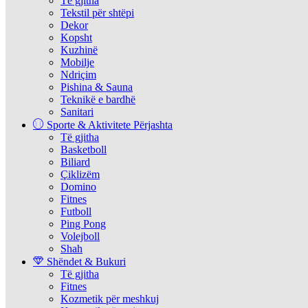
Të gjitha
Tekstil për shtëpi
Dekor
Kopsht
Kuzhinë
Mobilje
Ndriçim
Pishina & Sauna
Teknikë e bardhë
Sanitari
Sporte & Aktivitete Përjashta
Të gjitha
Basketboll
Biliard
Çiklizëm
Domino
Fitnes
Futboll
Ping Pong
Volejboll
Shah
Shëndet & Bukuri
Të gjitha
Fitnes
Kozmetik për meshkuj