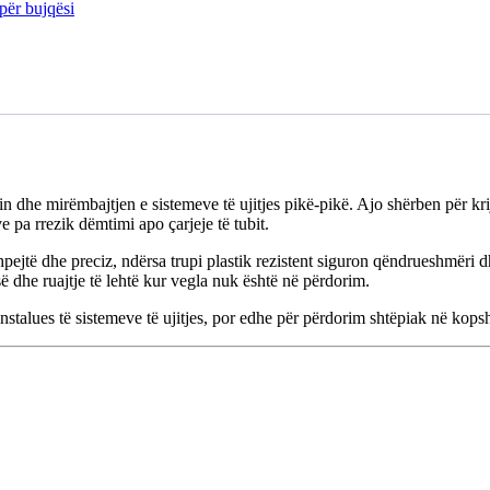
 për bujqësi
dhe mirëmbajtjen e sistemeve të ujitjes pikë-pikë. Ajo shërben për kriji
pa rrezik dëmtimi apo çarjeje të tubit.
hpejtë dhe preciz, ndërsa trupi plastik rezistent siguron qëndrueshmëri
ë dhe ruajtje të lehtë kur vegla nuk është në përdorim.
talues të sistemeve të ujitjes, por edhe për përdorim shtëpiak në kopsh