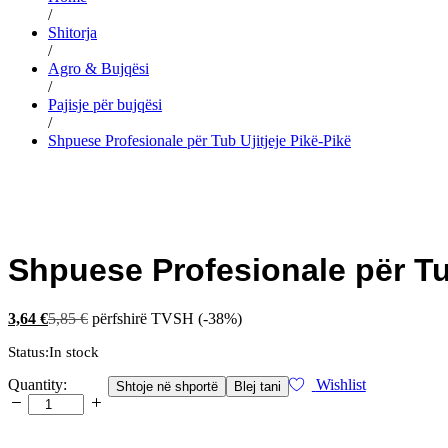
/
Shitorja
/
Agro & Bujqësi
/
Pajisje për bujqësi
/
Shpuese Profesionale për Tub Ujitjeje Pikë-Pikë
Shpuese Profesionale për Tub
3,64
€
5,85
€
përfshirë TVSH
(-38%)
Status:
In stock
Shpuese
Quantity:
Wishlist
Shtoje në shportë
Blej tani
Profesionale
për
Tub