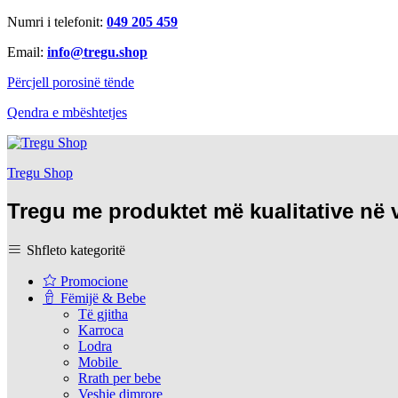
Numri i telefonit:
049 205 459
Email:
info@tregu.shop
Përcjell porosinë tënde
Qendra e mbështetjes
Tregu Shop
Tregu me produktet më kualitative në
Shfleto kategoritë
Promocione
Fëmijë & Bebe
Të gjitha
Karroca
Lodra
Mobile
Rrath per bebe
Veshje dimrore