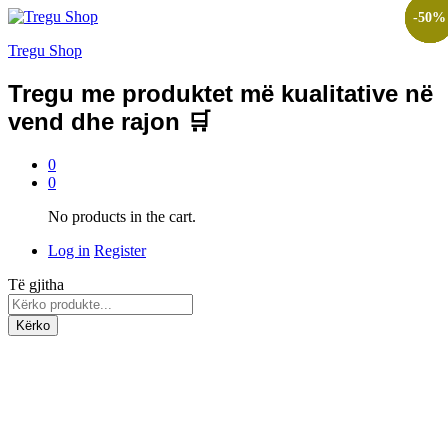
-
-
-
-
-
-
33
67
50
52
50
7
%
%
%
%
%
%
Tregu Shop
Tregu me produktet më kualitative në
vend dhe rajon 🛒
0
0
No products in the cart.
Log in
Register
Të gjitha
Kërko