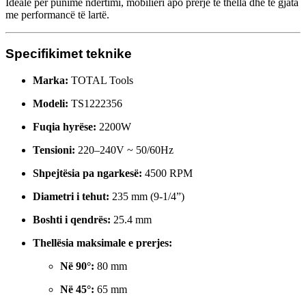
Ideale për punime ndërtimi, mobilieri apo prerje të thella dhe të gjata
me performancë të lartë.
Specifikimet teknike
Marka:
TOTAL Tools
Modeli:
TS1222356
Fuqia hyrëse:
2200W
Tensioni:
220–240V ~ 50/60Hz
Shpejtësia pa ngarkesë:
4500 RPM
Diametri i tehut:
235 mm (9-1/4”)
Boshti i qendrës:
25.4 mm
Thellësia maksimale e prerjes:
Në 90°:
80 mm
Në 45°:
65 mm