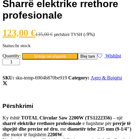
Sharrë elektrike rrethore
profesionale
123,00
€
135,00
€
(-9%)
përfshirë TVSH
Status:
In stock
Sharrë
Quantity:
Wishlist
Shtoje në shportë
Blej tani
elektrike
rrethore
profesionale
quantity
SKU:
sku-temp-6904b870be919
Category:
Agro & Bujqësi
Përshkrimi
Ky është
TOTAL Circular Saw 2200W (TS1222356)
– një
sharrë elektrike rrethore profesionale
e fuqishme për
prerje të
shpejtë dhe precize në dru
, me
diametër tehe 235 mm (9-1/4″)
dhe motor të fuqishëm
2200W
.