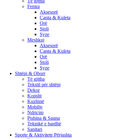
Të gjitha
Femra
Aksesorë
Çanta & Kuleta
Orë
Stoli
Syze
Meshkuj
Aksesorë
Çanta & Kuleta
Orë
Stoli
Syze
Shtëpi & Oborr
Të gjitha
Tekstil për shtëpi
Dekor
Kopsht
Kuzhinë
Mobilje
Ndriçim
Pishina & Sauna
Teknikë e bardhë
Sanitari
Sporte & Aktivitete Përjashta