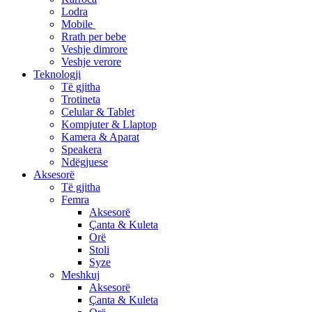
Lodra
Mobile
Rrath per bebe
Veshje dimrore
Veshje verore
Teknologji
Të gjitha
Trotineta
Celular & Tablet
Kompjuter & Llaptop
Kamera & Aparat
Speakera
Ndëgjuese
Aksesorë
Të gjitha
Femra
Aksesorë
Çanta & Kuleta
Orë
Stoli
Syze
Meshkuj
Aksesorë
Çanta & Kuleta