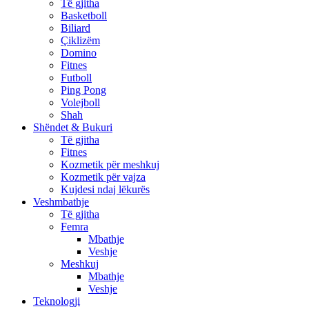
Të gjitha
Basketboll
Biliard
Çiklizëm
Domino
Fitnes
Futboll
Ping Pong
Volejboll
Shah
Shëndet & Bukuri
Të gjitha
Fitnes
Kozmetik për meshkuj
Kozmetik për vajza
Kujdesi ndaj lëkurës
Veshmbathje
Të gjitha
Femra
Mbathje
Veshje
Meshkuj
Mbathje
Veshje
Teknologji