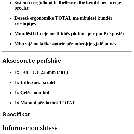
Sistem i rregullimit të thellësisë dhe këndit për prerje
precize
Dorezë ergonomike TOTAL me mbulesë kundër
rrëshqitjes
Mundësi lidhjeje me thithës pluhuri për punë të pastër
Mburojë metalike sigurie për mbrojtje gjatë punës
Aksesorët e përfshirë
1x
Teh TCT 235mm (40T)
1x
Udhëzues paralel
1x
Çelës montimi
1x
Manual përdorimi TOTAL
Specifikat
Informacion shtesë