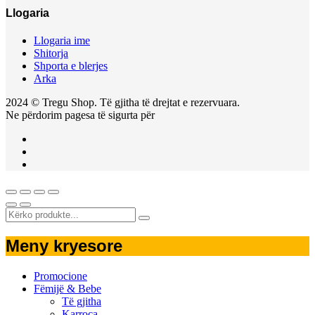
Llogaria
Llogaria ime
Shitorja
Shporta e blerjes
Arka
2024 © Tregu Shop. Të gjitha të drejtat e rezervuara.
Ne përdorim pagesa të sigurta për
Meny kryesore
Promocione
Fëmijë & Bebe
Të gjitha
Karroca