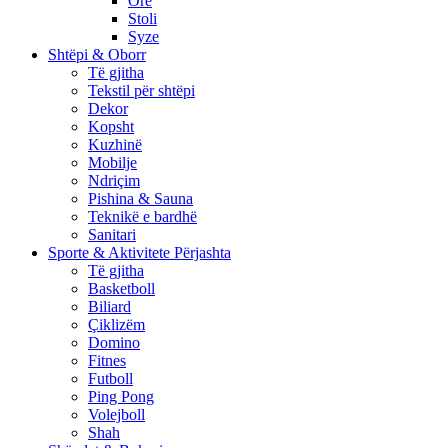
Orë
Stoli
Syze
Shtëpi & Oborr
Të gjitha
Tekstil për shtëpi
Dekor
Kopsht
Kuzhinë
Mobilje
Ndriçim
Pishina & Sauna
Teknikë e bardhë
Sanitari
Sporte & Aktivitete Përjashta
Të gjitha
Basketboll
Biliard
Çiklizëm
Domino
Fitnes
Futboll
Ping Pong
Volejboll
Shah