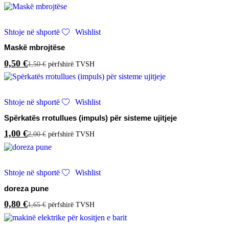
Shtoje në shportë
Wishlist
Maskë mbrojtëse
0,50
€
1,50
€
përfshirë TVSH
Shtoje në shportë
Wishlist
Spërkatës rrotullues (impuls) për sisteme ujitjeje
1,00
€
2,00
€
përfshirë TVSH
Shtoje në shportë
Wishlist
doreza pune
0,80
€
1,65
€
përfshirë TVSH