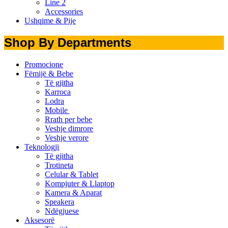
Line 2
Accessories
Ushqime & Pije
Shop By Departments
Promocione
Fëmijë & Bebe
Të gjitha
Karroca
Lodra
Mobile
Rrath per bebe
Veshje dimrore
Veshje verore
Teknologji
Të gjitha
Trotineta
Celular & Tablet
Kompjuter & Llaptop
Kamera & Aparat
Speakera
Ndëgjuese
Aksesorë