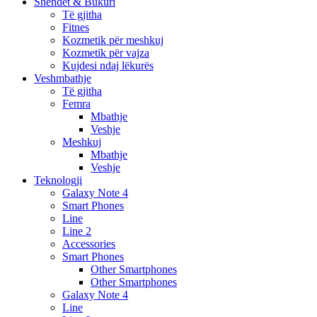
Shëndet & Bukuri
Të gjitha
Fitnes
Kozmetik për meshkuj
Kozmetik për vajza
Kujdesi ndaj lëkurës
Veshmbathje
Të gjitha
Femra
Mbathje
Veshje
Meshkuj
Mbathje
Veshje
Teknologji
Galaxy Note 4
Smart Phones
Line
Line 2
Accessories
Smart Phones
Other Smartphones
Other Smartphones
Galaxy Note 4
Line