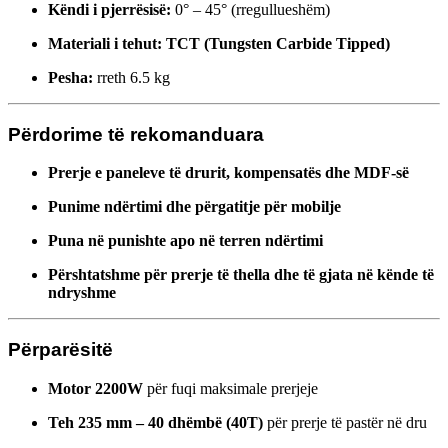
Këndi i pjerrësisë:
0° – 45° (rregullueshëm)
Materiali i tehut:
TCT (Tungsten Carbide Tipped)
Pesha:
rreth 6.5 kg
Përdorime të rekomanduara
Prerje e paneleve të drurit, kompensatës dhe MDF-së
Punime ndërtimi dhe përgatitje për mobilje
Puna në punishte apo në terren ndërtimi
Përshtatshme për prerje të thella dhe të gjata në kënde të
ndryshme
Përparësitë
Motor 2200W
për fuqi maksimale prerjeje
Teh 235 mm – 40 dhëmbë (40T)
për prerje të pastër në dru