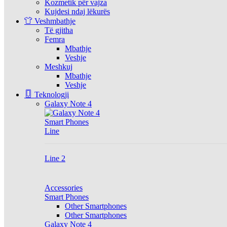
Kozmetik për vajza
Kujdesi ndaj lëkurës
Veshmbathje
Të gjitha
Femra
Mbathje
Veshje
Meshkuj
Mbathje
Veshje
Teknologji
Galaxy Note 4
Smart Phones
Line
Line 2
Accessories
Smart Phones
Other Smartphones
Other Smartphones
Galaxy Note 4