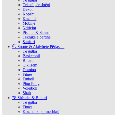
Të gjitha
Tekstil për shtëpi
Dekor
Kopsht
Kuzhinë
Mobilje
Ndriçim
Pishina & Sauna
Teknikë e bardhë
Sanitari
Sporte & Aktivitete Përjashta
Të gjitha
Basketboll
Biliard
Çiklizëm
Domino
Fitnes
Futboll
Ping Pong
Volejboll
Shah
Shëndet & Bukuri
Të gjitha
Fitnes
Kozmetik për meshkuj