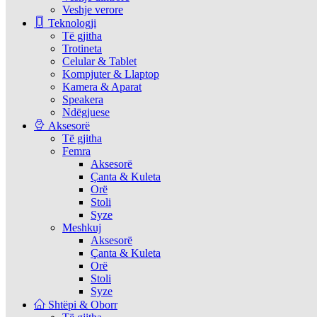
Veshje verore
Teknologji
Të gjitha
Trotineta
Celular & Tablet
Kompjuter & Llaptop
Kamera & Aparat
Speakera
Ndëgjuese
Aksesorë
Të gjitha
Femra
Aksesorë
Çanta & Kuleta
Orë
Stoli
Syze
Meshkuj
Aksesorë
Çanta & Kuleta
Orë
Stoli
Syze
Shtëpi & Oborr