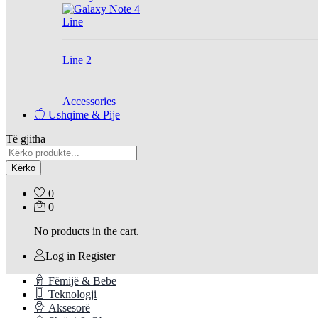
Line
Line 2
Accessories
Ushqime & Pije
Të gjitha
Kërko
0
0
No products in the cart.
Log in
Register
Fëmijë & Bebe
Teknologji
Aksesorë