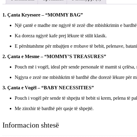
1. Çanta Kryesore – “MOMMY BAG”
Një çantë e madhe me ngjyrë të zezë dhe mbishkrimin e b
Ka doreza ngjyrë kafe prej lëkure të stilit klasik.
E përshtatshme për mbajtjen e rrobave të bebit, pelenave, batani
2. Çanta e Mesme – “MOMMY’S TREASURES”
Pouch më i vogël, ideal për sende personale të mamit si çelësa, 
Ngjyra e zezë me mbishkrim të bardhë dhe dorezë lëkure për mba
3. Çanta e Vogël – “BABY NECESSITIES”
Pouch i vogël për sende të shpejta të bebit si krem, pelena të p
Me zinxhir të bardhë për qasje të shpejtë.
Informacion shtesë