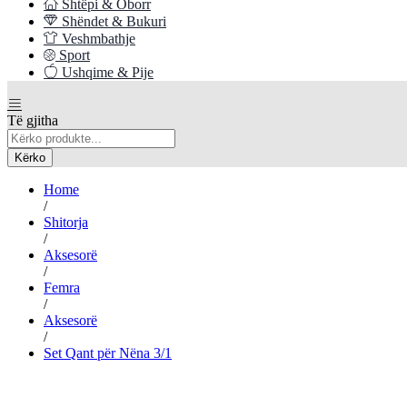
Shtëpi & Oborr
Shëndet & Bukuri
Veshmbathje
Sport
Ushqime & Pije
Të gjitha
Kërko
Home
/
Shitorja
/
Aksesorë
/
Femra
/
Aksesorë
/
Set Qant për Nëna 3/1