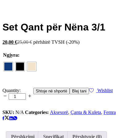
Set Qant për Nëna 3/1
20,00
€
25,00
€
përfshirë TVSH
(-20%)
Ngjyra:
Set
Quantity:
Wishlist
Shtoje në shportë
Blej tani
Qant
për
Nëna
3/1
SKU:
N/A
Categories:
Aksesorë
,
Çanta & Kuleta
,
Femra
quantity
Përshkrimi
Specifikat
Përshtypje (0)