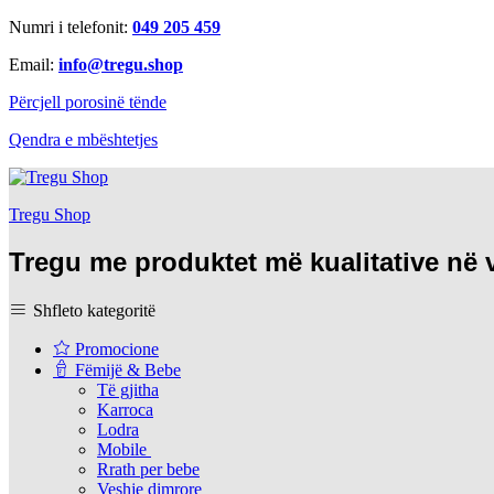
Numri i telefonit:
049 205 459
Email:
info@tregu.shop
Përcjell porosinë tënde
Qendra e mbështetjes
Tregu Shop
Tregu me produktet më kualitative në
Shfleto kategoritë
Promocione
Fëmijë & Bebe
Të gjitha
Karroca
Lodra
Mobile
Rrath per bebe
Veshje dimrore