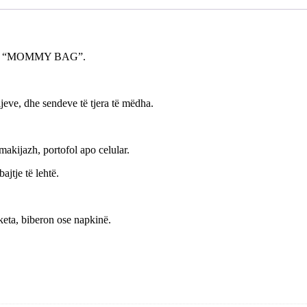
ardhë “MOMMY BAG”.
jeve, dhe sendeve të tjera të mëdha.
makijazh, portofol apo celular.
jtje të lehtë.
aketa, biberon ose napkinë.