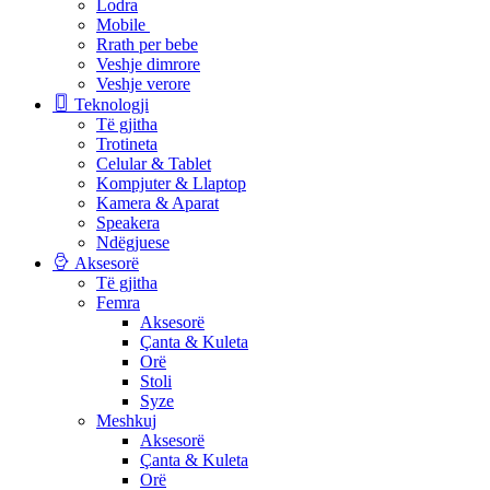
Lodra
Mobile
Rrath per bebe
Veshje dimrore
Veshje verore
Teknologji
Të gjitha
Trotineta
Celular & Tablet
Kompjuter & Llaptop
Kamera & Aparat
Speakera
Ndëgjuese
Aksesorë
Të gjitha
Femra
Aksesorë
Çanta & Kuleta
Orë
Stoli
Syze
Meshkuj
Aksesorë
Çanta & Kuleta
Orë