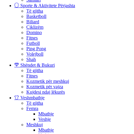
Sporte & Aktivitete Përjashta
Të gjitha
Basketboll
Biliard
Çiklizëm
Domino
Fitnes
Futboll
Ping Pong
Volejboll
Shah
Shëndet & Bukuri
Të gjitha
Fitnes
Kozmetik për meshkuj
Kozmetik për vajza
Kujdesi ndaj lëkurës
Veshmbathje
Të gjitha
Femra
Mbathje
Veshje
Meshkuj
Mbathje