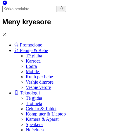
Meny kryesore
Promocione
Fëmijë & Bebe
Të gjitha
Karroca
Lodra
Mobile
Rrath per bebe
Veshje dimrore
Veshje verore
Teknologji
Të gjitha
Trotineta
Celular & Tablet
Kompjuter & Llaptop
Kamera & Aparat
Speakera
Ndëgjuese