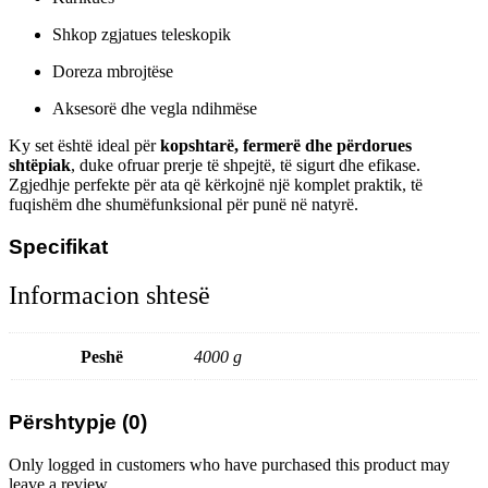
Shkop zgjatues teleskopik
Doreza mbrojtëse
Aksesorë dhe vegla ndihmëse
Ky set është ideal për
kopshtarë, fermerë dhe përdorues
shtëpiak
, duke ofruar prerje të shpejtë, të sigurt dhe efikase.
Zgjedhje perfekte për ata që kërkojnë një komplet praktik, të
fuqishëm dhe shumëfunksional për punë në natyrë.
Specifikat
Informacion shtesë
Peshë
4000 g
Përshtypje (0)
Only logged in customers who have purchased this product may
leave a review.