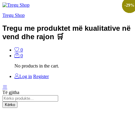
-
-
-
-
-
-
35
24
35
14
78
29
%
%
%
%
%
%
Tregu Shop
Tregu me produktet më kualitative në
vend dhe rajon 🛒
0
0
No products in the cart.
Log in
Register
Të gjitha
Kërko