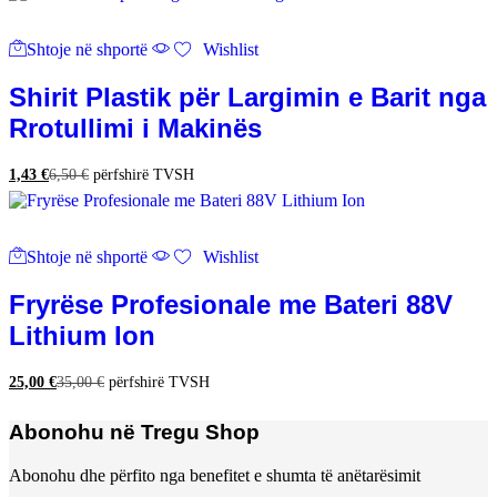
Shtoje në shportë
Wishlist
Shirit Plastik për Largimin e Barit nga
Rrotullimi i Makinës
1,43
€
6,50
€
përfshirë TVSH
Shtoje në shportë
Wishlist
Fryrëse Profesionale me Bateri 88V
Lithium Ion
25,00
€
35,00
€
përfshirë TVSH
Abonohu në Tregu Shop
Abonohu dhe përfito nga benefitet e shumta të anëtarësimit