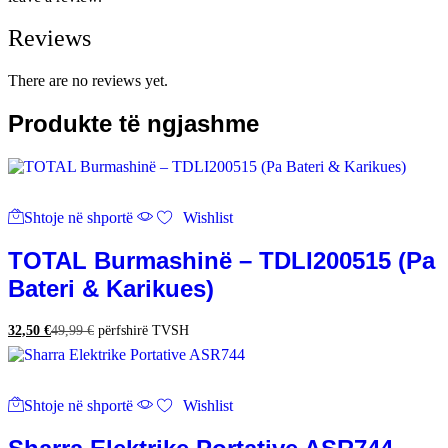
Reviews
There are no reviews yet.
Produkte të ngjashme
Shtoje në shportë
Wishlist
TOTAL Burmashinë – TDLI200515 (Pa
Bateri & Karikues)
32,50
€
49,99
€
përfshirë TVSH
Shtoje në shportë
Wishlist