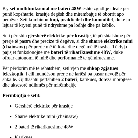
mini
quantity
Ky
set multifunksional me bateri 48W
është zgjidhje ideale për
punë kopshtarie, krasitje degësh dhe mirëmbajtje të oborrit apo
pemëve. Seti kombinon
fuqi, prakticitet dhe komoditet
, duke ju
lejuar të kryeni punë të ndryshme pa lodhje dhe pa kabllo.
Seti përfshin
gërshërë elektrike për krasitje
, të përshtatshme për
prerje të pastra dhe precize të degëve, si dhe
sharrë elektrike mini
(chainsaw)
për prerje më të forta dhe degë më të trasha. Të dyja
pajisjet funksionojnë me
bateri të rikarikueshme 48W
, duke
ofruar autonomi të mirë dhe performancë të qëndrueshme.
Për përdorim më të rehatshëm, seti vjen me
shkop zgjatues
teleskopik
, i cili mundëson prerje në lartësi pa pasur nevojë për
shkallë. Gjithashtu përfshihen
2 bateri
, karikues, doreza mbrojtëse
dhe aksesorë ndihmës për mirëmbajtje.
Përmbajtja e setit:
Gërshërë elektrike për krasitje
Sharrë elektrike mini (chainsaw)
2 bateri të rikarikueshme 48W
Karikues