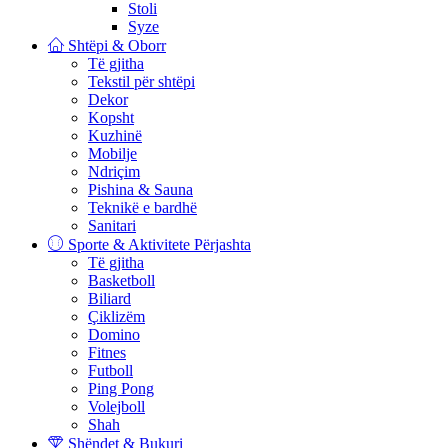
Stoli
Syze
Shtëpi & Oborr
Të gjitha
Tekstil për shtëpi
Dekor
Kopsht
Kuzhinë
Mobilje
Ndriçim
Pishina & Sauna
Teknikë e bardhë
Sanitari
Sporte & Aktivitete Përjashta
Të gjitha
Basketboll
Biliard
Çiklizëm
Domino
Fitnes
Futboll
Ping Pong
Volejboll
Shah
Shëndet & Bukuri