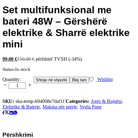
Set multifunksional me
bateri 48W – Gërshërë
elektrike & Sharrë elektrike
mini
99,00
€
150,00
€
përfshirë TVSH
(-34%)
Status:
In stock
Set
Quantity:
Wishlist
Shtoje në shportë
Blej tani
multifunksional
me
bateri
48W
SKU:
sku-temp-694008e7daf1f
Categories:
Agro & Bujqësi
,
–
Elektrike & Baterie
,
Makina për prerje
,
Vegla Pune
Gërshërë
elektrike
&
Sharrë
Përshkrimi
elektrike