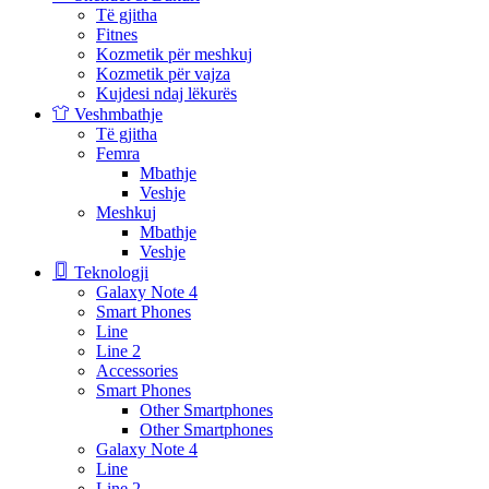
Të gjitha
Fitnes
Kozmetik për meshkuj
Kozmetik për vajza
Kujdesi ndaj lëkurës
Veshmbathje
Të gjitha
Femra
Mbathje
Veshje
Meshkuj
Mbathje
Veshje
Teknologji
Galaxy Note 4
Smart Phones
Line
Line 2
Accessories
Smart Phones
Other Smartphones
Other Smartphones
Galaxy Note 4
Line
Line 2