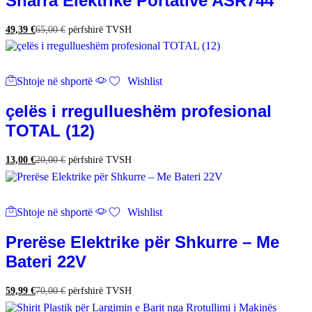
Sharra Elektrike Portative ASR744
49,39
€
65,00
€
përfshirë TVSH
Shtoje në shportë
Wishlist
çelës i rregullueshëm profesional
TOTAL (12)
13,00
€
20,00
€
përfshirë TVSH
Shtoje në shportë
Wishlist
Prerëse Elektrike për Shkurre – Me
Bateri 22V
59,99
€
70,00
€
përfshirë TVSH