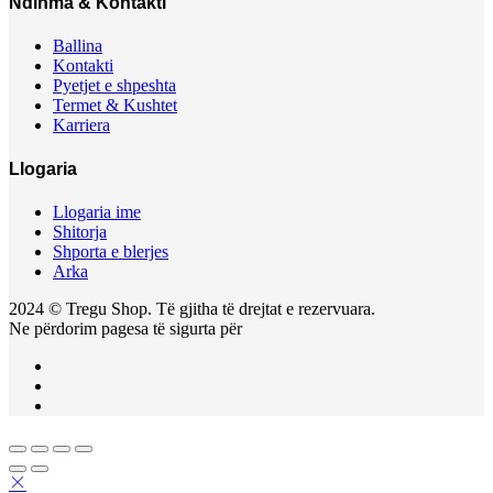
Ndihma & Kontakti
Ballina
Kontakti
Pyetjet e shpeshta
Termet & Kushtet
Karriera
Llogaria
Llogaria ime
Shitorja
Shporta e blerjes
Arka
2024 © Tregu Shop. Të gjitha të drejtat e rezervuara.
Ne përdorim pagesa të sigurta për