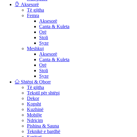
Aksesorë
Të gjitha
Femra
Aksesorë
Çanta & Kuleta
Orë
Stoli
Syze
Meshkuj
Aksesorë
Çanta & Kuleta
Orë
Stoli
Syze
Shtëpi & Oborr
Të gjitha
Tekstil për shtëpi
Dekor
Kopsht
Kuzhinë
Mobilje
Ndriçim
Pishina & Sauna
Teknikë e bardhë
Sanitari