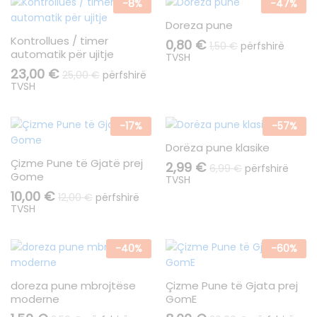
-
8
%
-
47
%
Doreza pune
Kontrollues / timer
0,80
€
1,50
€
përfshirë
automatik për ujitje
TVSH
23,00
€
25,00
€
përfshirë
TVSH
-
17
%
-
57
%
Dorëza pune klasike
Çizme Pune të Gjatë prej
2,99
€
6,99
€
përfshirë
Gome
TVSH
10,00
€
12,00
€
përfshirë
TVSH
-
40
%
-
60
%
doreza pune mbrojtëse
Çizme Pune të Gjata prej
moderne
GomE