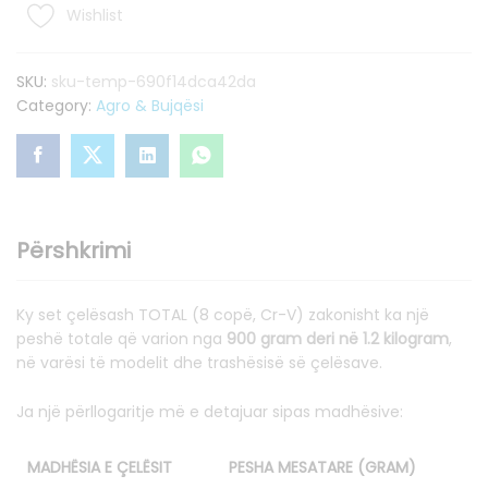
Wishlist
SKU:
sku-temp-690f14dca42da
Category:
Agro & Bujqësi
Përshkrimi
Ky set çelësash TOTAL (8 copë, Cr-V) zakonisht ka një
peshë totale që varion nga
900 gram deri në 1.2 kilogram
,
në varësi të modelit dhe trashësisë së çelësave.
Ja një përllogaritje më e detajuar sipas madhësive:
MADHËSIA E ÇELËSIT
PESHA MESATARE (GRAM)