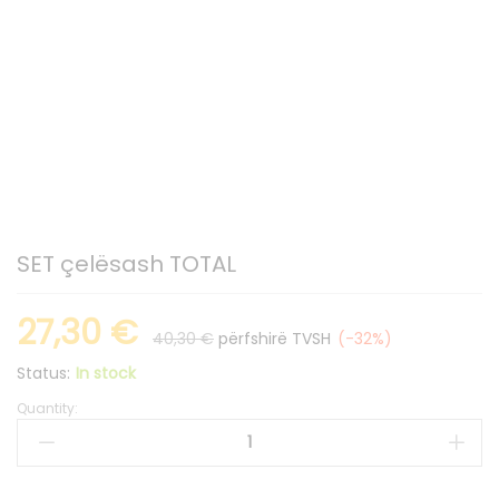
SET çelësash TOTAL
27,30
€
40,30
€
përfshirë TVSH
(-32%)
Status:
In stock
Quantity:
SET
çelësash
TOTAL
quantity