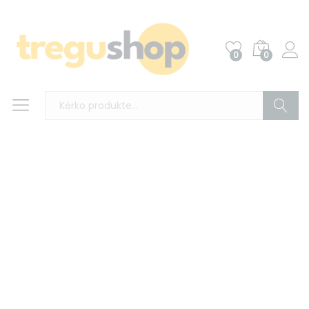
0
0
Kërko