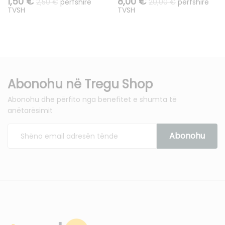
1,50
€
8,00
€
2,50
€
përfshirë
20,00
€
përfshirë
TVSH
TVSH
Abonohu në Tregu Shop
Abonohu dhe përfito nga benefitet e shumta të
anëtarësimit