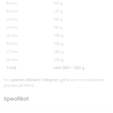
8 mm
~50 g
10 mm
~70 g
12 mm
~90 g
13 mm
~110 g
14 mm
~130 g
15 mm
~150 g
17 mm
~180 g
19 mm
~210 g
Totali
rreth 980 – 1,100 g
Pra,
peshon afërsisht 1 kilogram
gjithë seti me mbajtësen
plastike përfshirë.
Specifikat