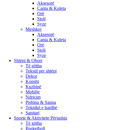
Aksesorë
Çanta & Kuleta
Orë
Stoli
Syze
Meshkuj
Aksesorë
Çanta & Kuleta
Orë
Stoli
Syze
Shtëpi & Oborr
Të gjitha
Tekstil për shtëpi
Dekor
Kopsht
Kuzhinë
Mobilje
Ndriçim
Pishina & Sauna
Teknikë e bardhë
Sanitari
Sporte & Aktivitete Përjashta
Të gjitha
Basketboll