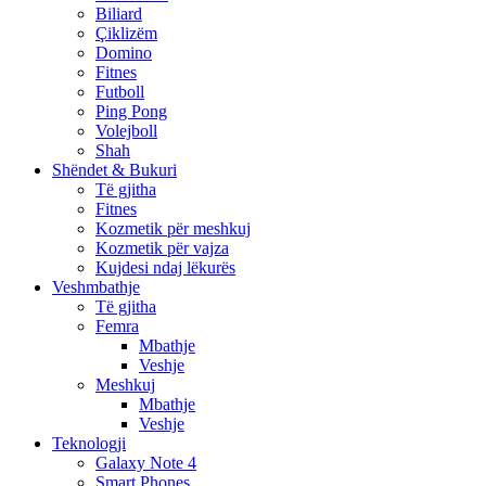
Biliard
Çiklizëm
Domino
Fitnes
Futboll
Ping Pong
Volejboll
Shah
Shëndet & Bukuri
Të gjitha
Fitnes
Kozmetik për meshkuj
Kozmetik për vajza
Kujdesi ndaj lëkurës
Veshmbathje
Të gjitha
Femra
Mbathje
Veshje
Meshkuj
Mbathje
Veshje
Teknologji
Galaxy Note 4
Smart Phones