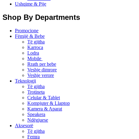
Ushqime & Pije
Shop By Departments
Promocione
Fëmijë & Bebe
Të gjitha
Karroca
Lodra
Mobile
Rrath per bebe
Veshje dimrore
Veshje verore
Teknologji
Të gjitha
Trotineta
Celular & Tablet
Kompjuter & Llaptop
Kamera & Aparat
Speakera
Ndëgjuese
Aksesorë
Të gjitha
Femra