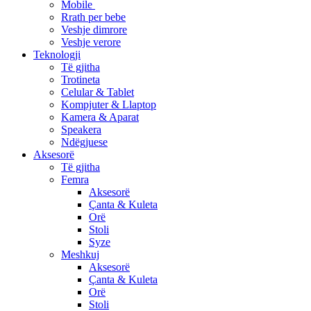
Mobile
Rrath per bebe
Veshje dimrore
Veshje verore
Teknologji
Të gjitha
Trotineta
Celular & Tablet
Kompjuter & Llaptop
Kamera & Aparat
Speakera
Ndëgjuese
Aksesorë
Të gjitha
Femra
Aksesorë
Çanta & Kuleta
Orë
Stoli
Syze
Meshkuj
Aksesorë
Çanta & Kuleta
Orë
Stoli