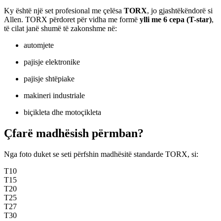
Ky është një set profesional me çelësa
TORX
, jo gjashtëkëndorë si
Allen. TORX përdoret për vidha me formë
ylli me 6 cepa (T-star)
,
të cilat janë shumë të zakonshme në:
automjete
pajisje elektronike
pajisje shtëpiake
makineri industriale
biçikleta dhe motoçikleta
Çfarë madhësish përmban?
Nga foto duket se seti përfshin madhësitë standarde TORX, si:
T10
T15
T20
T25
T27
T30