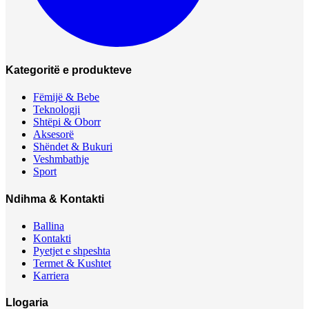
Kategoritë e produkteve
Fëmijë & Bebe
Teknologji
Shtëpi & Oborr
Aksesorë
Shëndet & Bukuri
Veshmbathje
Sport
Ndihma & Kontakti
Ballina
Kontakti
Pyetjet e shpeshta
Termet & Kushtet
Karriera
Llogaria