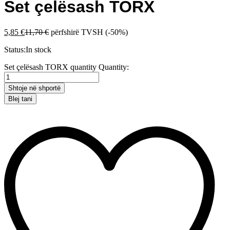
Set çelësash TORX
5,85
€
11,70
€
përfshirë TVSH
(-50%)
Status:
In stock
Set çelësash TORX quantity
Quantity:
Shtoje në shportë
Blej tani