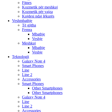
Fitnes
Kozmetik për meshkuj
Kozmetik për vajza
Kujdesi ndaj lëkurës
Veshmbathje
Të gjitha
Femra
Mbathje
Veshje
Meshkuj
Mbathje
Veshje
Teknologji
Galaxy Note 4
Smart Phones
Line
Line 2
Accessories
Smart Phones
Other Smartphones
Other Smartphones
Galaxy Note 4
Line
Line 2
Accessories