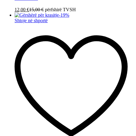
12,00
€
15,00
€
përfshirë TVSH
-
19
%
Shtoje në shportë