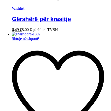
Wishlist
Gërshërë për krasitje
6,49
€
8,00
€
përfshirë TVSH
-
13
%
Shtoje në shportë