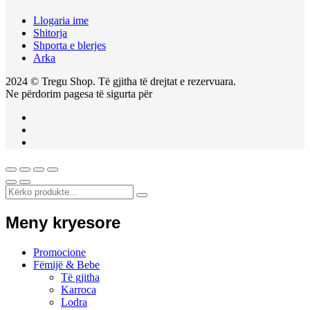
Llogaria ime
Shitorja
Shporta e blerjes
Arka
2024 © Tregu Shop. Të gjitha të drejtat e rezervuara.
Ne përdorim pagesa të sigurta për
Meny kryesore
Promocione
Fëmijë & Bebe
Të gjitha
Karroca
Lodra