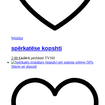
Wishlist
spërkatëse kopshti
2,00
€
4,00
€
përfshirë TVSH
-
50
%
Shtoje në shportë