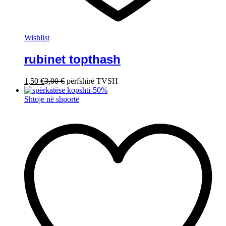
Wishlist
rubinet topthash
1,50
€
3,00
€
përfshirë TVSH
-
50
%
Shtoje në shportë