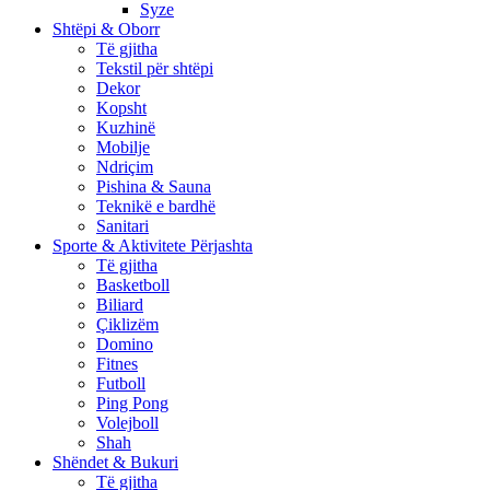
Syze
Shtëpi & Oborr
Të gjitha
Tekstil për shtëpi
Dekor
Kopsht
Kuzhinë
Mobilje
Ndriçim
Pishina & Sauna
Teknikë e bardhë
Sanitari
Sporte & Aktivitete Përjashta
Të gjitha
Basketboll
Biliard
Çiklizëm
Domino
Fitnes
Futboll
Ping Pong
Volejboll
Shah
Shëndet & Bukuri
Të gjitha