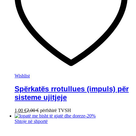
Wishlist
Spërkatës rrotullues (impuls) për
sisteme ujitjeje
1,00
€
2,00
€
përfshirë TVSH
-
20
%
Shtoje në shportë