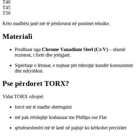
T40
T45
T50
Këto madhësi janë më të përdorurat në punimet teknike.
Materiali
Prodhuar nga
Chrome Vanadium Steel (Cr-V)
– shumë
rezistent, i fortë dhe jetëgjatë.
Sipërfaqe e lëmuar, e trajtuar për mbrojtje kundër konsumimit
dhe ndryshkut.
Pse përdoret TORX?
Vidat TORX ofrojnë:
forcë më të madhe shtrëngimi
më pak rrëshqitje krahasuar me Phillips ose Flat
qëndrueshmëri më të lartë në pajisje ku kërkohet precizitet