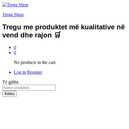
Tregu Shop
Tregu me produktet më kualitative në
vend dhe rajon 🛒
0
0
No products in the cart.
Log in
Register
Të gjitha
Kërko