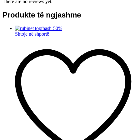
There are no reviews yet.
Produkte të ngjashme
-
50
%
Shtoje në shportë