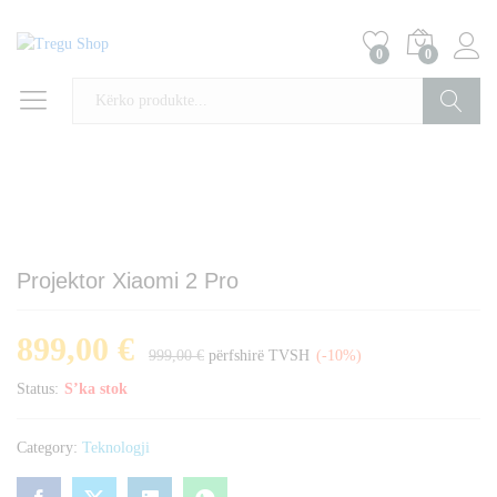
0
0
Kërko
Projektor Xiaomi 2 Pro
899,00
€
999,00
€
përfshirë TVSH
(-10%)
Status:
S’ka stok
Category:
Teknologji