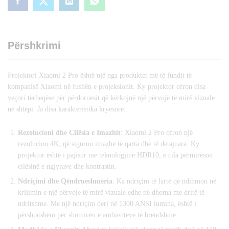
Përshkrimi
Projektori Xiaomi 2 Pro është një nga produktet më të fundit të
kompanisë Xiaomi në fushën e projeksionit. Ky projektor ofron disa
veçori tërheqëse për përdoruesit që kërkojnë një përvojë të mirë vizuale
në shtëpi. Ja disa karakteristika kryesore:
Rezolucioni dhe Cilësia e Imazhit
: Xiaomi 2 Pro ofron një
rezolucion 4K, që siguron imazhe të qarta dhe të detajuara. Ky
projektor është i pajisur me teknologjinë HDR10, e cila përmirëson
cilësinë e ngjyrave dhe kontrastin.
Ndriçimi dhe Qëndrueshmëria
: Ka ndriçim të lartë që ndihmon në
krijimin e një përvoje të mirë vizuale edhe në dhoma me dritë të
ndritshme. Me një ndriçim deri në 1300 ANSI lumina, është i
përshtatshëm për shumicën e ambienteve të brendshme.