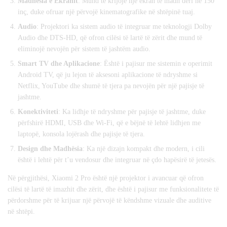
Madhësia e Ekranit
: Mund të krijojë një ekran të madh deri në 150
inç, duke ofruar një përvojë kinematografike në shtëpinë tuaj.
Audio
: Projektori ka sistem audio të integruar me teknologji Dolby
Audio dhe DTS-HD, që ofron cilësi të lartë të zërit dhe mund të
eliminojë nevojën për sistem të jashtëm audio.
Smart TV dhe Aplikacione
: Është i pajisur me sistemin e operimit
Android TV, që ju lejon të aksesoni aplikacione të ndryshme si
Netflix, YouTube dhe shumë të tjera pa nevojën për një pajisje të
jashtme.
Konektiviteti
: Ka lidhje të ndryshme për pajisje të jashtme, duke
përfshirë HDMI, USB dhe Wi-Fi, që e bëjnë të lehtë lidhjen me
laptopë, konsola lojërash dhe pajisje të tjera.
Design dhe Madhësia
: Ka një dizajn kompakt dhe modern, i cili
është i lehtë për t’u vendosur dhe integruar në çdo hapësirë të jetesës.
Në përgjithësi, Xiaomi 2 Pro është një projektor i avancuar që ofron
cilësi të lartë të imazhit dhe zërit, dhe është i pajisur me funksionalitete të
përdorshme për të krijuar një përvojë të këndshme vizuale dhe auditive
në shtëpi.