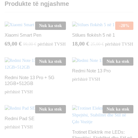
Produkte të ngjashme
Nuk ka stok
-
28
%
Xiaomi Smart Pen
Stilues flokësh 5 në 1
69,00
€
18,00
€
99,00
€
përfshirë TVSH
25,00
€
përfshirë TVSH
Nuk ka stok
Nuk ka stok
Redmi Note 13 Pro
Redmi Note 13 Pro + 5G
përfshirë TVSH
12GB+512GB
përfshirë TVSH
Nuk ka stok
Nuk ka stok
Redmi Pad SE
përfshirë TVSH
Trotinet Elektrik me LEDs:
Shpejtësi, Stabilitet dhe Stil në