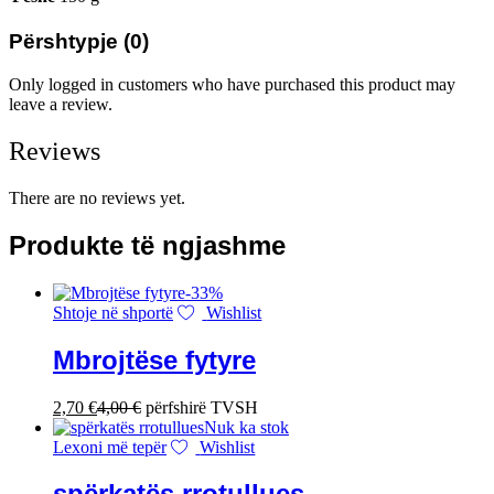
Përshtypje (0)
Only logged in customers who have purchased this product may
leave a review.
Reviews
There are no reviews yet.
Produkte të ngjashme
-
33
%
Shtoje në shportë
Wishlist
Mbrojtëse fytyre
2,70
€
4,00
€
përfshirë TVSH
Nuk ka stok
Lexoni më tepër
Wishlist
spërkatës rrotullues