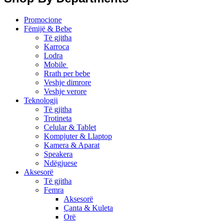
Promocione
Fëmijë & Bebe
Të gjitha
Karroca
Lodra
Mobile
Rrath per bebe
Veshje dimrore
Veshje verore
Teknologji
Të gjitha
Trotineta
Celular & Tablet
Kompjuter & Llaptop
Kamera & Aparat
Speakera
Ndëgjuese
Aksesorë
Të gjitha
Femra
Aksesorë
Çanta & Kuleta
Orë