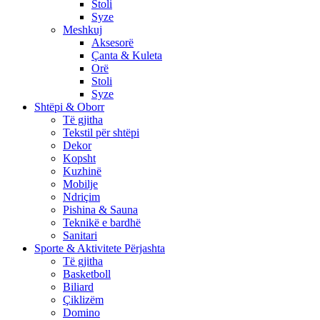
Stoli
Syze
Meshkuj
Aksesorë
Çanta & Kuleta
Orë
Stoli
Syze
Shtëpi & Oborr
Të gjitha
Tekstil për shtëpi
Dekor
Kopsht
Kuzhinë
Mobilje
Ndriçim
Pishina & Sauna
Teknikë e bardhë
Sanitari
Sporte & Aktivitete Përjashta
Të gjitha
Basketboll
Biliard
Çiklizëm
Domino