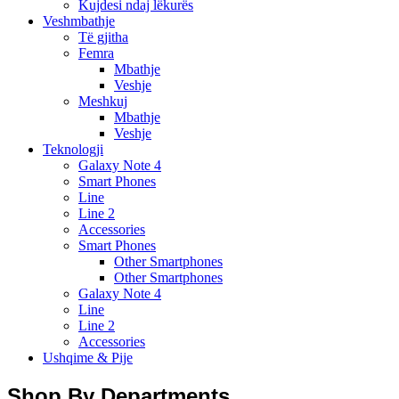
Kujdesi ndaj lëkurës
Veshmbathje
Të gjitha
Femra
Mbathje
Veshje
Meshkuj
Mbathje
Veshje
Teknologji
Galaxy Note 4
Smart Phones
Line
Line 2
Accessories
Smart Phones
Other Smartphones
Other Smartphones
Galaxy Note 4
Line
Line 2
Accessories
Ushqime & Pije
Shop By Departments