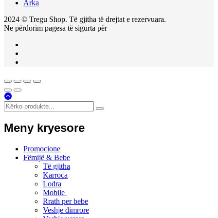
Arka
2024 © Tregu Shop. Të gjitha të drejtat e rezervuara.
Ne përdorim pagesa të sigurta për
Meny kryesore
Promocione
Fëmijë & Bebe
Të gjitha
Karroca
Lodra
Mobile
Rrath per bebe
Veshje dimrore