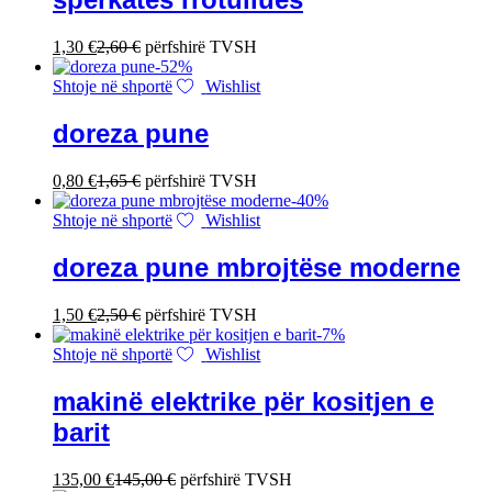
1,30
€
2,60
€
përfshirë TVSH
-
52
%
Shtoje në shportë
Wishlist
doreza pune
0,80
€
1,65
€
përfshirë TVSH
-
40
%
Shtoje në shportë
Wishlist
doreza pune mbrojtëse moderne
1,50
€
2,50
€
përfshirë TVSH
-
7
%
Shtoje në shportë
Wishlist
makinë elektrike për kositjen e
barit
135,00
€
145,00
€
përfshirë TVSH