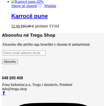
-
20
%
Shtoje në shportë
Wishlist
Karrocë pune
52,00
€
65,00
€
përfshirë TVSH
Abonohu në Tregu Shop
Abonohu dhe përfito nga benefitet e shumta të anëtarësimit
049 205 459
Zona Industrial p.n, Tregu i shumicës, Prishtinë
info@tregu.shop