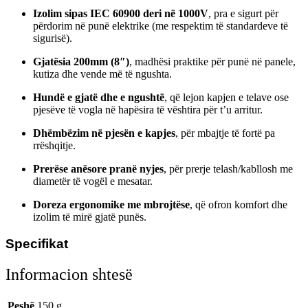
Izolim sipas IEC 60900 deri në 1000V
, pra e sigurt për
përdorim në punë elektrike (me respektim të standardeve të
sigurisë).
Gjatësia 200mm (8″)
, madhësi praktike për punë në panele,
kutiza dhe vende më të ngushta.
Hundë e gjatë dhe e ngushtë
, që lejon kapjen e telave ose
pjesëve të vogla në hapësira të vështira për t’u arritur.
Dhëmbëzim në pjesën e kapjes
, për mbajtje të fortë pa
rrëshqitje.
Prerëse anësore pranë nyjes
, për prerje telash/kabllosh me
diametër të vogël e mesatar.
Doreza ergonomike me mbrojtëse
, që ofron komfort dhe
izolim të mirë gjatë punës.
Specifikat
Informacion shtesë
Peshë
150 g