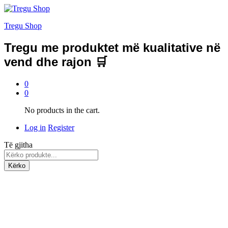
Tregu Shop
Tregu me produktet më kualitative në
vend dhe rajon 🛒
0
0
No products in the cart.
Log in
Register
Të gjitha
Kërko