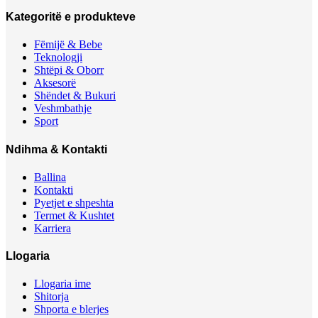
Kategoritë e produkteve
Fëmijë & Bebe
Teknologji
Shtëpi & Oborr
Aksesorë
Shëndet & Bukuri
Veshmbathje
Sport
Ndihma & Kontakti
Ballina
Kontakti
Pyetjet e shpeshta
Termet & Kushtet
Karriera
Llogaria
Llogaria ime
Shitorja
Shporta e blerjes