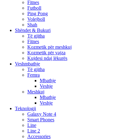
Fitnes
Futboll
Ping Pong
Volejboll
Shah
Shëndet & Bukuri
Të gjitha
Fitnes
Kozmetik për meshkuj
Kozmetik për vajza
Kujdesi ndaj lëkurës
Veshmbathje
Të gjitha
Femra
Mbathje
Veshje
Meshkuj
Mbathje
Veshje
Teknologji
Galaxy Note 4
Smart Phones
Line
Line 2
Accessories