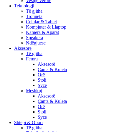
Veshje verore
Teknologji
Të gjitha
Trotineta
Celular & Tablet
Kompjuter & Llaptop
Kamera & Aparat
Speakera
Ndëgjuese
Aksesorë
Të gjitha
Femra
Aksesorë
Çanta & Kuleta
Orë
Stoli
Syze
Meshkuj
Aksesorë
Çanta & Kuleta
Orë
Stoli
Syze
Shtëpi & Oborr
Të gjitha