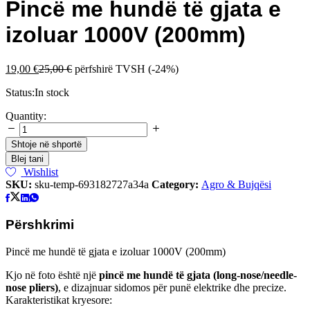
Pincë me hundë të gjata e
izoluar 1000V (200mm)
19,00
€
25,00
€
përfshirë TVSH
(-24%)
Status:
In stock
Pincë
Quantity:
me
hundë
Shtoje në shportë
të
Blej tani
gjata
Wishlist
e
SKU:
sku-temp-693182727a34a
Category:
Agro & Bujqësi
izoluar
1000V
(200mm)
Përshkrimi
quantity
Pincë me hundë të gjata e izoluar 1000V (200mm)
Kjo në foto është një
pincë me hundë të gjata (long-nose/needle-
nose pliers)
, e dizajnuar sidomos për punë elektrike dhe precize.
Karakteristikat kryesore: