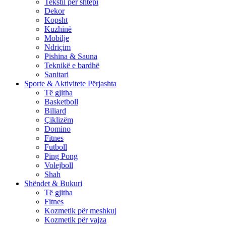
Tekstil për shtëpi
Dekor
Kopsht
Kuzhinë
Mobilje
Ndriçim
Pishina & Sauna
Teknikë e bardhë
Sanitari
Sporte & Aktivitete Përjashta
Të gjitha
Basketboll
Biliard
Çiklizëm
Domino
Fitnes
Futboll
Ping Pong
Volejboll
Shah
Shëndet & Bukuri
Të gjitha
Fitnes
Kozmetik për meshkuj
Kozmetik për vajza