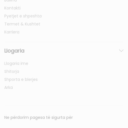
Kontakti
Pyetjet e shpeshta
Termet & Kushtet
Karriera
Llogaria
Llogaria ime
Shitorja
Shporta e blerjes
Arka
Ne përdorim pagesa të sigurta për