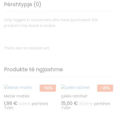
Përshtypje (0)
Only logged in customers who have purchased this
product may leave a review.
There are no reviews yet.
Produkte të ngjashme
-
50
%
-
25
%
Metër matës
çelës ratchet
1,99
€
15,00
€
4,00
€
përfshirë
20,00
€
përfshirë
TVSH
TVSH