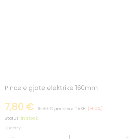
Pince e gjate elektrike 160mm
7,80
€
15,60
€
përfshirë TVSH
(-50%)
Status:
In stock
Quantity:
Pince
e