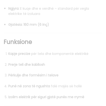
Ngjyra:
E kuqe dhe e verdhë – standard për vegla
elektrike të izoluara
Gjatësia:
160 mm (6 inç)
Funksione
Kapje precize
për tela dhe komponentë elektrikë
Prerje teli dhe kabllosh
Përkulje dhe formësim i telave
Punë në zona të ngushta
falë majës së hollë
Izolim elektrik për siguri gjatë punës me rrymë