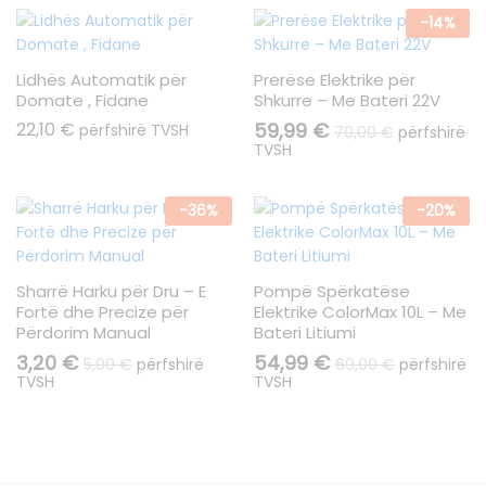
-
14
%
Lidhës Automatik për
Prerëse Elektrike për
Domate , Fidane
Shkurre – Me Bateri 22V
22,10
€
59,99
€
përfshirë TVSH
70,00
€
përfshirë
TVSH
-
36
%
-
20
%
Sharrë Harku për Dru – E
Pompë Spërkatëse
Fortë dhe Precize për
Elektrike ColorMax 10L – Me
Përdorim Manual
Bateri Litiumi
3,20
€
54,99
€
5,00
€
përfshirë
69,00
€
përfshirë
TVSH
TVSH