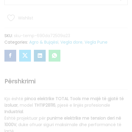
gjate
elektrike
160mm
Wishlist
quantity
SKU:
sku-temp-690da72509a23
Categories:
Agro & Bujqësi
,
Vegla dore
,
Vegla Pune
Përshkrimi
Kjo është
pinca elektrike TOTAL Tools me majë të gjatë të
izoluar
, model
THTIP28116
, pjesë e linjës profesionale
Industrial
.
Është projektuar për
punime elektrike me tension deri në
1000V
, duke ofruar siguri maksimale dhe performancë të
lartë.