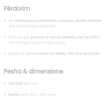
Përdorim
Për
elektriçistë profesionistë, instalues, servise elektrike
dhe mirëmbajtje industriale.
Përdoret për
punime të rrymës elektrike deri në 1000V
,
me mbrojtje të plotë ndaj rrymës.
Ideale për
puna precize me kabllo, tela dhe terminale
.
Pesha & dimensione
Gjatësia:
160 mm
Pesha:
rreth 250 – 300 gram