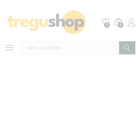
0
0
Kërko