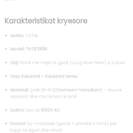
Karakteristikat kryesore
Marka:
TOTAL
Modeli:
THTIP28116
Lloji:
Pincë me majë të gjatë (Long Nose Pliers) e izoluar
Linja:
Industrial – Insulated Series
Materiali:
Çelik
Cr-V (Chromium-Vanadium)
– shumë
rezistent dhe me fortësi të lartë
Izolimi:
Deri në
1000V AC
Doreza:
Dy-materiale (gomë + plastikë e fortë) për
kapje të sigurt dhe rehati