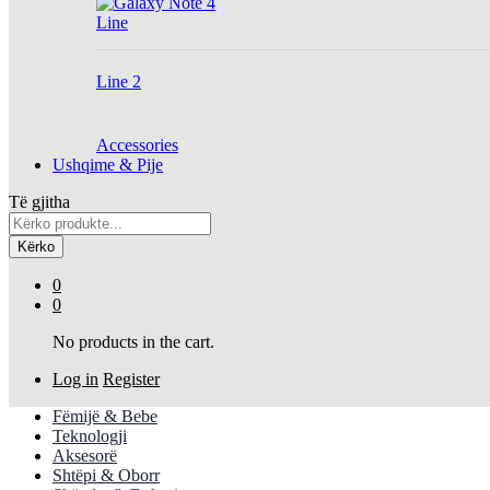
Line
Line 2
Accessories
Ushqime & Pije
Të gjitha
Kërko
0
0
No products in the cart.
Log in
Register
Fëmijë & Bebe
Teknologji
Aksesorë
Shtëpi & Oborr