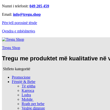
Numri i telefonit:
049 205 459
Email:
info@tregu.shop
Përcjell porosinë tënde
Qendra e mbështetjes
Tregu Shop
Tregu me produktet më kualitative në
Shfleto kategoritë
Promocione
Fëmijë & Bebe
Të gjitha
Karroca
Lodra
Mobile
Rrath per bebe
Veshje dimrore