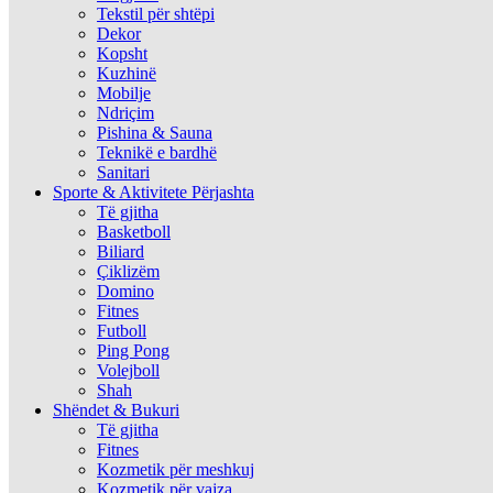
Tekstil për shtëpi
Dekor
Kopsht
Kuzhinë
Mobilje
Ndriçim
Pishina & Sauna
Teknikë e bardhë
Sanitari
Sporte & Aktivitete Përjashta
Të gjitha
Basketboll
Biliard
Çiklizëm
Domino
Fitnes
Futboll
Ping Pong
Volejboll
Shah
Shëndet & Bukuri
Të gjitha
Fitnes
Kozmetik për meshkuj
Kozmetik për vajza