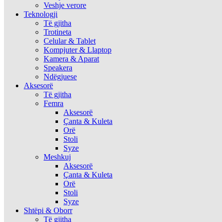
Veshje verore
Teknologji
Të gjitha
Trotineta
Celular & Tablet
Kompjuter & Llaptop
Kamera & Aparat
Speakera
Ndëgjuese
Aksesorë
Të gjitha
Femra
Aksesorë
Çanta & Kuleta
Orë
Stoli
Syze
Meshkuj
Aksesorë
Çanta & Kuleta
Orë
Stoli
Syze
Shtëpi & Oborr
Të gjitha