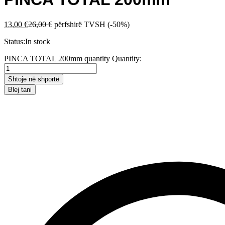
13,00
€
26,00
€
përfshirë TVSH
(-50%)
Status:
In stock
PINCA TOTAL 200mm quantity
Quantity:
Shtoje në shportë
Blej tani