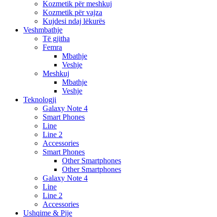
Kozmetik për meshkuj
Kozmetik për vajza
Kujdesi ndaj lëkurës
Veshmbathje
Të gjitha
Femra
Mbathje
Veshje
Meshkuj
Mbathje
Veshje
Teknologji
Galaxy Note 4
Smart Phones
Line
Line 2
Accessories
Smart Phones
Other Smartphones
Other Smartphones
Galaxy Note 4
Line
Line 2
Accessories
Ushqime & Pije