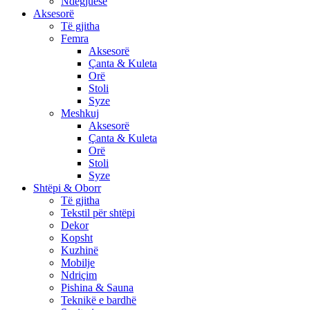
Ndëgjuese
Aksesorë
Të gjitha
Femra
Aksesorë
Çanta & Kuleta
Orë
Stoli
Syze
Meshkuj
Aksesorë
Çanta & Kuleta
Orë
Stoli
Syze
Shtëpi & Oborr
Të gjitha
Tekstil për shtëpi
Dekor
Kopsht
Kuzhinë
Mobilje
Ndriçim
Pishina & Sauna
Teknikë e bardhë