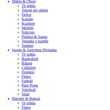
Shtëpi & Oborr
Të gjitha
Tekstil për shtëpi
Dekor
Kopsht
Kuzhinë
Mobilje
Ndriçim
Pishina & Sauna
Teknikë e bardhë
Sanitari
Sporte & Aktivitete Përjashta
Të gjitha
Basketboll
Biliard
Çiklizëm
Domino
Fitnes
Futboll
Ping Pong
Volejboll
Shah
Shëndet & Bukuri
Të gjitha
Fitnes