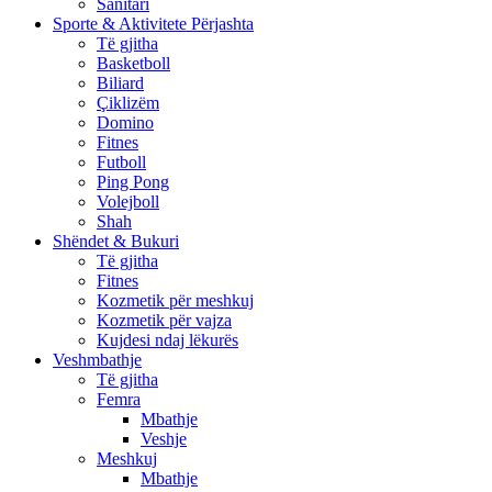
Sanitari
Sporte & Aktivitete Përjashta
Të gjitha
Basketboll
Biliard
Çiklizëm
Domino
Fitnes
Futboll
Ping Pong
Volejboll
Shah
Shëndet & Bukuri
Të gjitha
Fitnes
Kozmetik për meshkuj
Kozmetik për vajza
Kujdesi ndaj lëkurës
Veshmbathje
Të gjitha
Femra
Mbathje
Veshje
Meshkuj
Mbathje