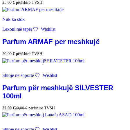
25,00
€
përfshirë TVSH
Nuk ka stok
Lexoni më tepër
Wishlist
Parfum ARMAF per meshkujë
20,00
€
përfshirë TVSH
Shtoje në shportë
Wishlist
Parfum për meshkujë SILVESTER
100ml
22,00
€
29,00
€
përfshirë TVSH
Shtoje në shportë
Wishlist