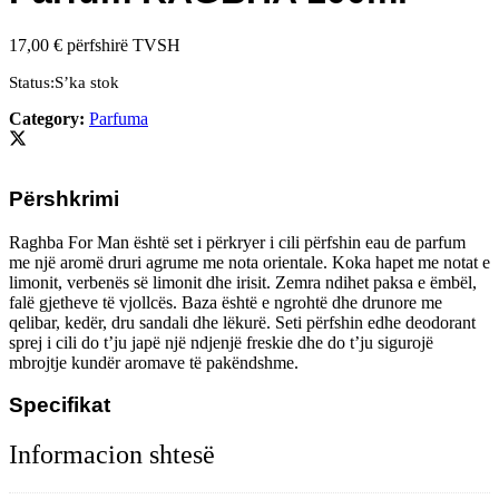
17,00
€
përfshirë TVSH
Status:
S’ka stok
Category:
Parfuma
Përshkrimi
Raghba For Man është set i përkryer i cili përfshin eau de parfum
me një aromë druri agrume me nota orientale. Koka hapet me notat e
limonit, verbenës së limonit dhe irisit. Zemra ndihet paksa e ëmbël,
falë gjetheve të vjollcës. Baza është e ngrohtë dhe drunore me
qelibar, kedër, dru sandali dhe lëkurë. Seti përfshin edhe deodorant
sprej i cili do t’ju japë një ndjenjë freskie dhe do t’ju sigurojë
mbrojtje kundër aromave të pakëndshme.
Specifikat
Informacion shtesë