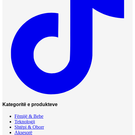
Kategoritë e produkteve
Fëmijë & Bebe
Teknologji
Shtëpi & Oborr
Aksesorë