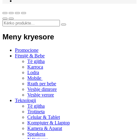
Meny kryesore
Promocione
Fëmijë & Bebe
Të gjitha
Karroca
Lodra
Mobile
Rrath per bebe
Veshje dimrore
Veshje verore
Teknologji
Të gjitha
Trotineta
Celular & Tablet
Kompjuter & Llaptop
Kamera & Aparat
Speakera