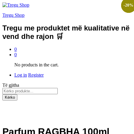
-
-
-
24
22
20
%
%
%
Tregu Shop
Tregu me produktet më kualitative në
vend dhe rajon 🛒
0
0
No products in the cart.
Log in
Register
Të gjitha
Kërko
Parfum RAGBHA 100ml