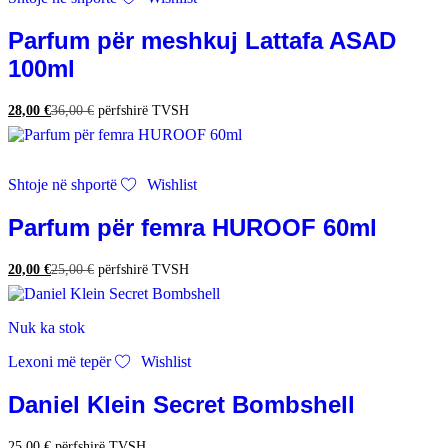
Parfum për meshkuj Lattafa ASAD
100ml
28,00
€
36,00
€
përfshirë TVSH
Shtoje në shportë
Wishlist
Parfum për femra HUROOF 60ml
20,00
€
25,00
€
përfshirë TVSH
Nuk ka stok
Lexoni më tepër
Wishlist
Daniel Klein Secret Bombshell
25,00
€
përfshirë TVSH