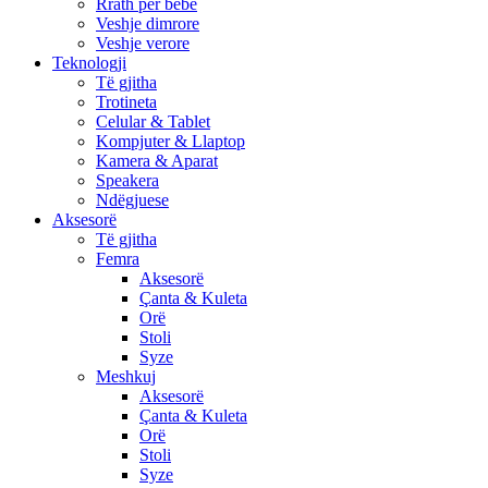
Rrath per bebe
Veshje dimrore
Veshje verore
Teknologji
Të gjitha
Trotineta
Celular & Tablet
Kompjuter & Llaptop
Kamera & Aparat
Speakera
Ndëgjuese
Aksesorë
Të gjitha
Femra
Aksesorë
Çanta & Kuleta
Orë
Stoli
Syze
Meshkuj
Aksesorë
Çanta & Kuleta
Orë
Stoli
Syze