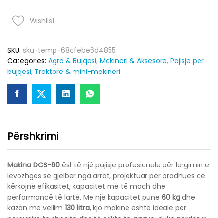
e
Arrave
Wishlist
DCS-
60
SKU:
sku-temp-68cfebe6d4855
(60KG
Categories:
Agro & Bujqësi
,
Makineri & Aksesorë
,
Pajisje për
/
bujqësi
,
Traktorë & mini-makineri
130L
/
1.1KW
/
1.5HP)
quantity
Përshkrimi
Makina DCS-60
është një pajisje profesionale për largimin e
levozhgës së gjelbër nga arrat, projektuar për prodhues që
kërkojnë efikasitet, kapacitet më të madh dhe
performancë të lartë. Me një kapacitet pune
60 kg
dhe
kazan me vëllim
130 litra
, kjo makinë është ideale për