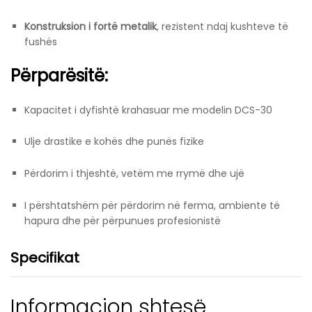
Konstruksion i fortë metalik
, rezistent ndaj kushteve të
fushës
Përparësitë:
Kapacitet i dyfishtë krahasuar me modelin DCS-30
Ulje drastike e kohës dhe punës fizike
Përdorim i thjeshtë, vetëm me rrymë dhe ujë
I përshtatshëm për përdorim në ferma, ambiente të
hapura dhe për përpunues profesionistë
Specifikat
Informacion shtesë