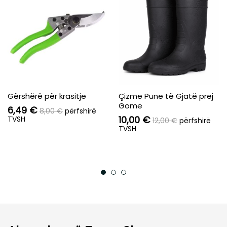
Gërshërë për krasitje
Çizme Pune të Gjatë prej
Gome
6,49
€
8,00
€
përfshirë
10,00
€
TVSH
12,00
€
përfshirë
TVSH