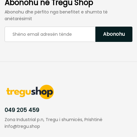
Abonohu në Tregu Shop
Abonohu dhe përfito nga benefitet e shumta të
anëtarësimit
049 205 459
Zona Industrial p.n, Tregu i shumicës, Prishtinë
info@tregu.shop