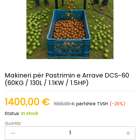
Makineri për Pastrimin e Arrave DCS-60
(60KG / 130L / 1.1KW / 1.5HP)
1400,00
€
1900,00
€
përfshirë TVSH
(-26%)
Status:
In stock
Quantity:
Makineri
për
Pastrimin