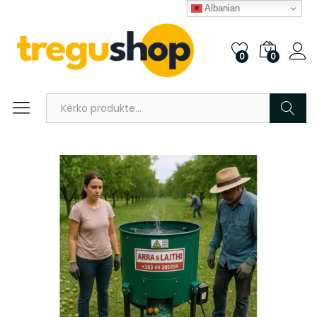
Albanian
0
0
Kërko