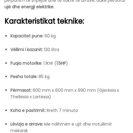
përpunim të shpejtë dhe të saktë të arrave, duke përdorur
ujë dhe energji elektrike
.
Karakteristikat teknike:
Kapacitet pune:
60 kg
Vëllimi i kazanit:
130 litra
Fuqia motorike:
1.1KW (
1.5HP
)
Pesha totale:
85 kg
Përmasat:
600 mm x 600 mm x 990 mm (Gjerësia x
Thellësia x Lartësia)
Koha e pastrimit:
Rreth 7 minuta
Lëvizja e arrave:
Me ndihmën e ujit dhe rrotullimit
mekanik