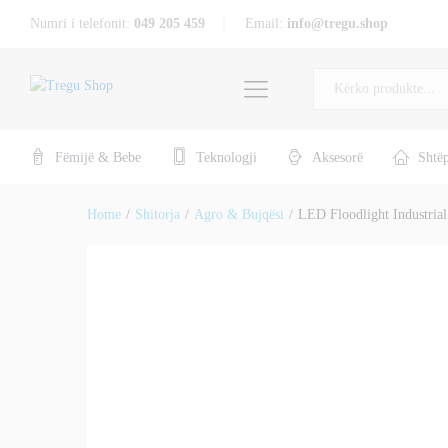
LED Floodlight Industrial 400W
Numri i telefonit:
049 205 459
Email:
info@tregu.shop
Përshkrimi
Specifikat
Përshtypje (0)
Të gjitha
Fëmijë & Bebe
Teknologji
Aksesorë
Shtë
Home
/
Shitorja
/
Agro & Bujqësi
/
LED Floodlight Industria