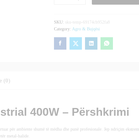
Industrial
400W
quantity
SKU:
sku-temp-69174cb952fa8
Category:
Agro & Bujqësi
e (0)
strial 400W – Përshkrimi
ërtuar për ambiente shumë të mëdha dhe punë profesionale. Jep ndriçim ekstrem
tër metal-halide.