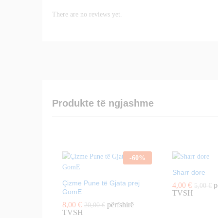
There are no reviews yet.
Produkte të ngjashme
-
60
%
Sharr dore
Çizme Pune të Gjata prej
4,00
€
p
5,00
€
GomE
TVSH
8,00
€
përfshirë
20,00
€
TVSH