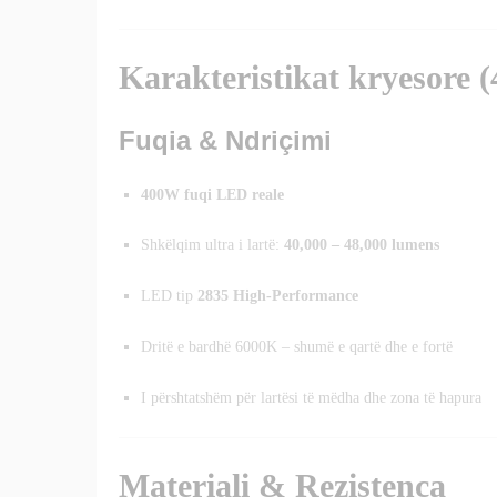
Karakteristikat kryesore 
Fuqia & Ndriçimi
400W fuqi LED reale
Shkëlqim ultra i lartë:
40,000 – 48,000 lumens
LED tip
2835 High-Performance
Dritë e bardhë 6000K – shumë e qartë dhe e fortë
I përshtatshëm për lartësi të mëdha dhe zona të hapura
Materiali & Rezistenca