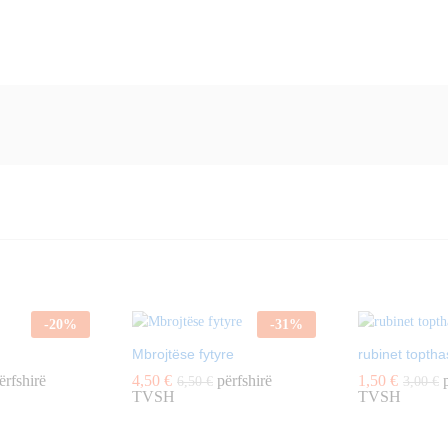
-
20
%
-
31
%
Mbrojtëse fytyre
rubinet topth
ërfshirë
4,50
€
përfshirë
1,50
€
p
6,50
€
3,00
€
TVSH
TVSH