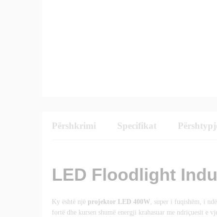
Përshkrimi
Specifikat
Përshtypj
LED Floodlight Indu
Ky është një
projektor LED 400W
, super i fuqishëm, i nd
fortë dhe kursen shumë energji krahasuar me ndriçuesit e vje