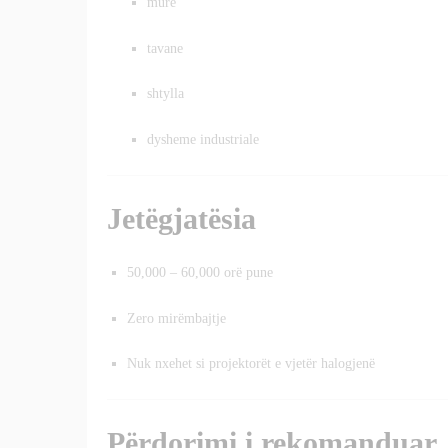
mure
tavane
shtylla
dysheme industriale
Jetëgjatësia
50,000 – 60,000 orë pune
Zero mirëmbajtje
Nuk nxehet si projektorët e vjetër halogjenë
Përdorimi i rekomanduar