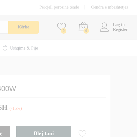
71,50
€
Përcjell porosinë tënde
Qendra e mbështetjes
Shtoje në shportë
84,50
€
përfshirë TVSH
Log in
Kërko
Register
0
0
Ushqime & Pije
 400W
VSH
(-15%)
Blej tani
të