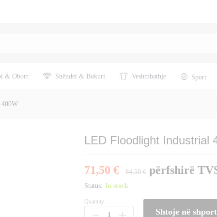
pi & Oborr
Shëndet & Bukuri
Veshmbathje
Sport
l 400W
LED Floodlight Industrial
71,50
€
përfshirë T
84,50
€
Status:
In stock
Quantity:
LED
Shtoje në shpor
Floodlight