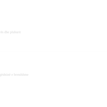
orës dhe pluhurit
agështinë e brendshme