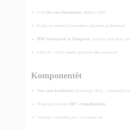
Trup
Die-cast Aluminium
, shumë i fortë
Ftohje me strukturë konvektive (heatsink profesional)
IP66 Waterproof & Dustproof
, rezistent ndaj shiut, b
Lentë PC e fortë kundër goditjeve dhe nxehtësisë
Komponentët
Vent anti-kondensim
(breathing valve) – parandalon l
Braket për montim
180° i rregullueshëm
Vidhosje e fuqishme për t’u montuar në: