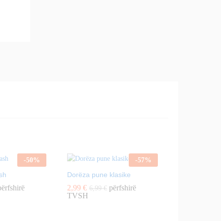
-
50
%
-
57
%
ash
Dorëza pune klasike
ërfshirë
2,99
€
përfshirë
6,99
€
TVSH