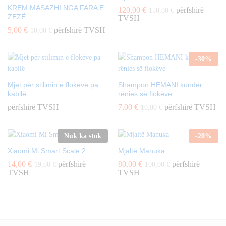
KREM MASAZHI NGA FARA E
120,00
€
përfshirë
150,00
€
ZEZË
TVSH
5,00
€
përfshirë TVSH
10,00
€
-
30
%
Mjet për stilimin e flokëve pa
Shampon HEMANI kundër
kabllë
rënies së flokëve
përfshirë TVSH
7,00
€
përfshirë TVSH
10,00
€
Nuk ka stok
-
20
%
Xiaomi Mi Smart Scale 2
Mjaltë Manuka
14,00
€
përfshirë
80,00
€
përfshirë
19,00
€
100,00
€
TVSH
TVSH