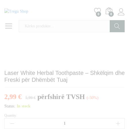
0
0
Kërko
Laser White Herbal Toothpaste – Shkëlqim dhe
Freski për Dhëmbët Tuaj
2,99
€
përfshirë TVSH
5,99
€
(-50%)
Status:
In stock
Quantity:
Laser
White