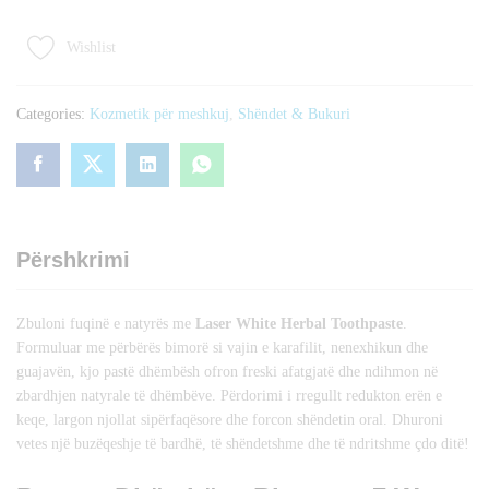
Herbal
Toothpaste
Wishlist
–
Shkëlqim
dhe
Categories:
Kozmetik për meshkuj
,
Shëndet & Bukuri
Freski
për
Dhëmbët
Tuaj
quantity
Përshkrimi
Zbuloni fuqinë e natyrës me
Laser White Herbal Toothpaste
.
Formuluar me përbërës bimorë si vajin e karafilit, nenexhikun dhe
guajavën, kjo pastë dhëmbësh ofron freski afatgjatë dhe ndihmon në
zbardhjen natyrale të dhëmbëve. Përdorimi i rregullt redukton erën e
keqe, largon njollat sipërfaqësore dhe forcon shëndetin oral. Dhuroni
vetes një buzëqeshje të bardhë, të shëndetshme dhe të ndritshme çdo ditë!