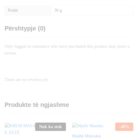
Peshë
30 g
Përshtypje (0)
Only logged in customers who have purchased this product may leave a
review.
There are no reviews yet.
Produkte të ngjashme
Nuk ka stok
-
20
%
Mjaltë Manuka