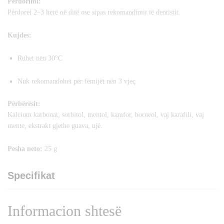
Përdorimi:
Përdoret 2–3 herë në ditë ose sipas rekomandimit të dentistit.
Kujdes:
Ruhet nën 30°C
Nuk rekomandohet për fëmijët nën 3 vjeç
Përbërësit:
Kalcium karbonat, sorbitol, mentol, kamfor, borneol, vaj karafili, vaj
mente, ekstrakt gjethe guava, ujë.
Pesha neto:
25 g
Specifikat
Informacion shtesë