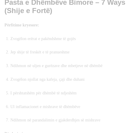
Pasta e Dhëmbëve Bimore – 7 Ways
(Shije e Fortë)
Përfitime kryesore:
Zvogëlon erërat e pakëndshme të gojës
Jep shije të freskët e të pranueshme
Ndihmon në uljen e gurëzave dhe mbetjeve në dhëmbë
Zvogëlon njollat nga kafeja, çaji dhe duhani
I përshtatshëm për dhëmbë të ndjeshëm
Ul inflamacionet e mishrave të dhëmbëve
Ndihmon në parandalimin e gjakderdhjes së mishrave