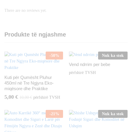
There are no reviews yet.
Produkte të ngjashme
-
50
%
Nuk ka stok
Vend ndrrim per bebe
përfshirë TVSH
Kuti për Qumësht Pluhur
450ml në Tre Ngjyra Eko-
miqësore dhe Praktike
5,00
€
10,00
€
përfshirë TVSH
-
21
%
Nuk ka stok