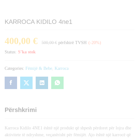
KARROCA KIDILO 4ne1
400,00
€
500,00
€
përfshirë TVSH
(-20%)
Status:
S’ka stok
Categories:
Fëmijë & Bebe
,
Karroca
Përshkrimi
Karroca Kidilo 4NE1 është një produkt që shpesh përdoret për lojra dhe
aktivitete të ndryshme, veçanërisht për fëmijët. Ajo është një karrocë që