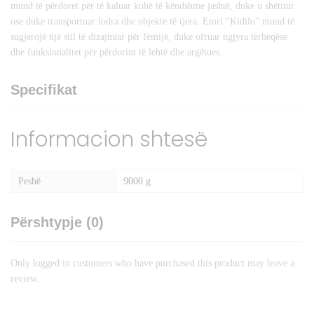
mund të përdoret për të kaluar kohë të këndshme jashtë, duke u shëtitur
ose duke transportuar lodra dhe objekte të tjera. Emri “Kidilo” mund të
sugjerojë një stil të dizajnuar për fëmijë, duke ofruar ngjyra tërheqëse
dhe funksionalitet për përdorim të lehtë dhe argëtues.
Specifikat
Informacion shtesë
Peshë
9000 g
Përshtypje (0)
Only logged in customers who have purchased this product may leave a
review.