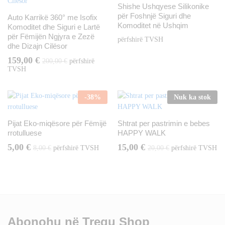
Shishe Ushqyese Silikonike
për Foshnjë Siguri dhe
Auto Karrikë 360° me Isofix
Komoditet në Ushqim
Komoditet dhe Siguri e Lartë
për Fëmijën Ngjyra e Zezë
përfshirë TVSH
dhe Dizajn Cilësor
159,00
€
200,00
€
përfshirë
TVSH
-
38
%
Nuk ka stok
Pijat Eko-miqësore për Fëmijë
Shtrat per pastrimin e bebes
rrotulluese
HAPPY WALK
5,00
€
15,00
€
8,00
€
përfshirë TVSH
20,00
€
përfshirë TVSH
Abonohu në Tregu Shop