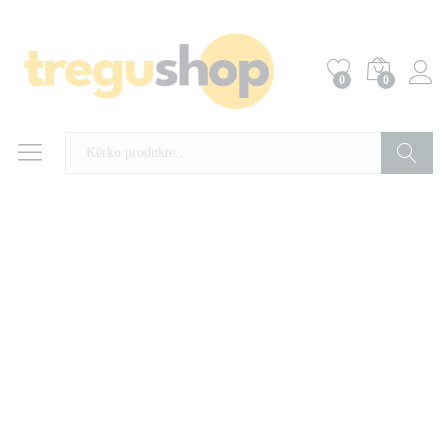
0
0
Kërko