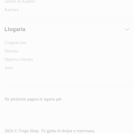
Termet & Kushtet
Karriera
Llogaria
Llogaria ime
Shitorja
Shporta e blerjes
Arka
Ne përdorim pagesa të sigurta për
2024 © Tregu Shop. Të gjitha të drejtat e rezervuara.