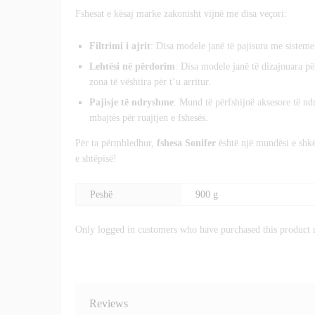
Fshesat e kësaj marke zakonisht vijnë me disa veçori:
Filtrimi i ajrit
: Disa modele janë të pajisura me sisteme 
Lehtësi në përdorim
: Disa modele janë të dizajnuara p
zona të vështira për t’u arritur.
Pajisje të ndryshme
: Mund të përfshijnë aksesore të nd
mbajtës për ruajtjen e fshesës.
Për ta përmbledhur,
fshesa Sonifer
është një mundësi e shkël
e shtëpisë!
Peshë
900 g
Only logged in customers who have purchased this product 
Reviews