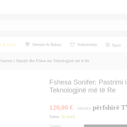
jtë dhe Efikas me Teknologjinë më të Re
pi & Oborr
Shëndet & Bukuri
Veshmbathje
Sport
Pastrimi i Shpejtë dhe Efikas me Teknologjinë më të Re
Fshesa Sonifer: Pastrimi 
Teknologjinë më të Re
120,00
€
përfshirë 
150,00
€
Status:
In stock
Quantity:
Fshesa