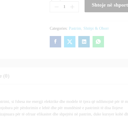
Shtoje në shpor
Sonifer:
Pastrimi
i
Shpejtë
Categories:
Pastrim
,
Shtëpi & Oborr
dhe
Efikas
me
Teknologjinë
më
të
Re
e (0)
quantity
strimi, si fshesa me energji elektrike dhe modele të tjera që ndihmojnë për të m
ë njohura për përdorimin e lehtë dhe për mundësinë e pastrimit të disa llojeve
dizajnuara për të ofruar efikasitet dhe shpejtësi në pastrim, duke kursyer kohë d