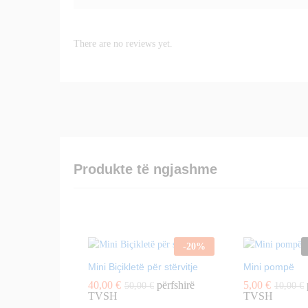
There are no reviews yet.
Produkte të ngjashme
-
20
%
Mini Biçikletë për stërvitje
Mini pompë
40,00
€
përfshirë
5,00
€
50,00
€
10,00
€
TVSH
TVSH