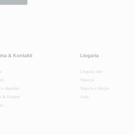
ma & Kontakti
Llogaria
a
Llogaria ime
kti
Shitorja
t e shpeshta
Shporta e blerjes
t & Kushtet
Arka
ra