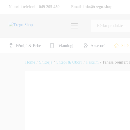
Numri i telefonit:
049 205 459
Email:
info@tregu.shop
Fshesa Sonifer: Pastrimi i Shpe
Të gjitha
Përshkrimi
Specifikat
Përshtypje (0)
Fëmijë & Bebe
Teknologji
Aksesorë
Shtë
Home
/
Shitorja
/
Shtëpi & Oborr
/
Pastrim
/
Fshesa Sonifer: 