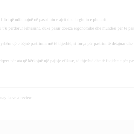
filtri që ndihmojnë në pastrimin e ajrit dhe largimin e pluhurit.
ër t’u përdorur lehtësisht, duke pasur doreza ergonomike dhe mundësi për të pas
ryshëm që e bëjnë pastrimin më të thjeshtë, si furça për pastrim të detajuar dhe
qyer për ata që kërkojnë një pajisje efikase, të thjeshtë dhe të fuqishme për pa
may leave a review.