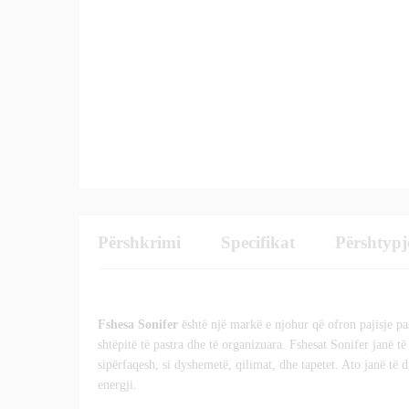
Përshkrimi
Specifikat
Përshtypj
Fshesa Sonifer
është një markë e njohur që ofron pajisje pa
shtëpitë të pastra dhe të organizuara. Fshesat Sonifer janë t
sipërfaqesh, si dyshemetë, qilimat, dhe tapetet. Ato janë të 
energji.