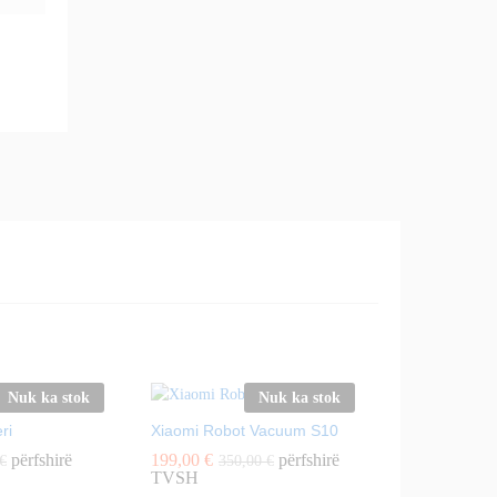
Nuk ka stok
Nuk ka stok
ri
Xiaomi Robot Vacuum S10
përfshirë
199,00
€
përfshirë
€
350,00
€
TVSH