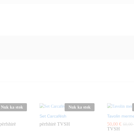
Nuk ka stok
Nuk ka stok
Set Carcafësh
Tavolin merme
përfshirë
përfshirë TVSH
50,00
€
60,00
TVSH