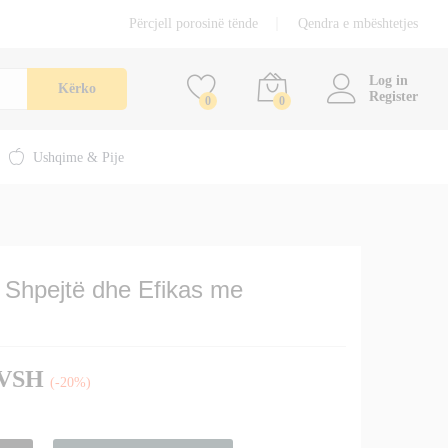
120,00
€
Përcjell porosinë tënde
Qendra e mbështetjes
Shtoje në shportë
150,00
€
përfshirë TVSH
Log in
Kërko
Register
0
0
Ushqime & Pije
i Shpejtë dhe Efikas me
TVSH
(-20%)