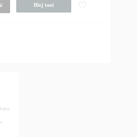
Blej tani
të
bajtur
he