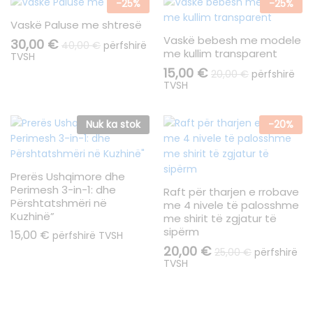
-
25
%
-
25
%
Vaskë Paluse me shtresë
Vaskë bebesh me modele
30,00
€
40,00
€
përfshirë
me kullim transparent
TVSH
15,00
€
20,00
€
përfshirë
TVSH
Nuk ka stok
-
20
%
Prerës Ushqimore dhe
Perimesh 3-in-1: dhe
Raft për tharjen e rrobave
Përshtatshmëri në
me 4 nivele të palosshme
Kuzhinë”
me shirit të zgjatur të
sipërm
15,00
€
përfshirë TVSH
20,00
€
25,00
€
përfshirë
TVSH