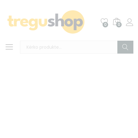
0
0
Kërko