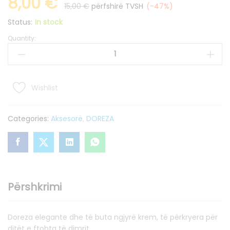
8,00
€
15,00
€
përfshirë TVSH
(-47%)
Status:
In stock
Quantity:
Doreza
për
Fëmijë
quantity
Wishlist
Categories:
Aksesorë
,
DOREZA
Përshkrimi
Doreza elegante dhe të buta ngjyrë krem, të përkryera për
ditët e ftohta të dimrit.