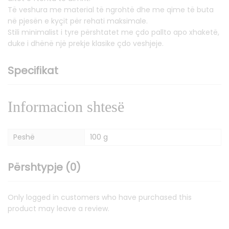
Të veshura me material të ngrohtë dhe me qime të buta
në pjesën e kyçit për rehati maksimale.
Stili minimalist i tyre përshtatet me çdo pallto apo xhaketë,
duke i dhënë një prekje klasike çdo veshjeje.
Specifikat
Informacion shtesë
Peshë
100 g
Përshtypje (0)
Only logged in customers who have purchased this
product may leave a review.