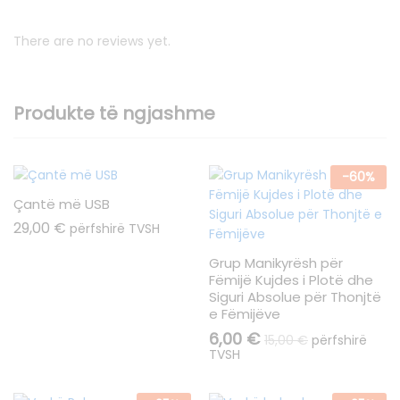
There are no reviews yet.
Produkte të ngjashme
-
60
%
Çantë më USB
29,00
€
përfshirë TVSH
Grup Manikyrësh për
Fëmijë Kujdes i Plotë dhe
Siguri Absolue për Thonjtë
e Fëmijëve
6,00
€
15,00
€
përfshirë
TVSH