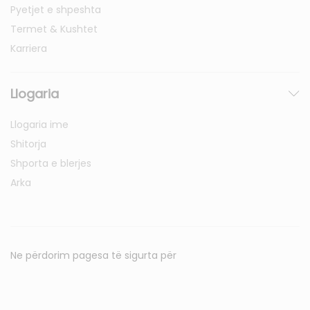
Pyetjet e shpeshta
Termet & Kushtet
Karriera
Llogaria
Llogaria ime
Shitorja
Shporta e blerjes
Arka
Ne përdorim pagesa të sigurta për