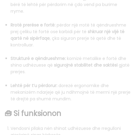
bërë të lehtë për përdorim në çdo vend pa burime
rryme.
Rrotë prerëse e fortë:
përdor një rrotë të qëndrueshme
prej çeliku të fortë ose karbidi për të
shkruar një vijë të
qartë në sipërfaqe
, çka siguron prerje të qetë dhe të
kontrolluar.
Strukturë e qëndrueshme:
kornizë metalike e fortë dhe
shina udhëzuese që
sigurojnë stabilitet dhe saktësi
gjatë
prerjes.
Lehtë për t’u përdorur:
dorezë ergonomike dhe
mekanizëm ndarjeje që ju ndihmojnë të merrni një prerje
të drejtë pa shumë mundim.
🧰 Si funksionon
Vendosni pllaka nën shinat udhëzuese dhe rregulloni