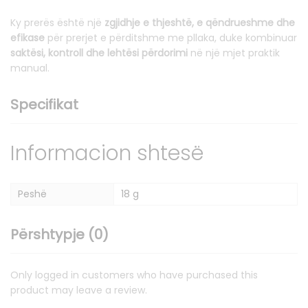
Ky prerës është një
zgjidhje e thjeshtë, e qëndrueshme dhe
efikase
për prerjet e përditshme me pllaka, duke kombinuar
saktësi, kontroll dhe lehtësi përdorimi
në një mjet praktik
manual.
Specifikat
Informacion shtesë
Peshë
18 g
Përshtypje (0)
Only logged in customers who have purchased this
product may leave a review.