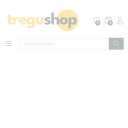
0
0
Kërko