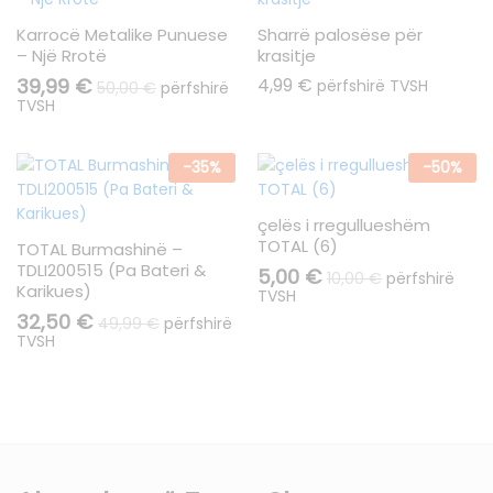
Karrocë Metalike Punuese
Sharrë palosëse për
– Një Rrotë
krasitje
39,99
€
4,99
€
përfshirë TVSH
50,00
€
përfshirë
TVSH
-
35
%
-
50
%
çelës i rregullueshëm
TOTAL (6)
TOTAL Burmashinë –
TDLI200515 (Pa Bateri &
5,00
€
10,00
€
përfshirë
Karikues)
TVSH
32,50
€
49,99
€
përfshirë
TVSH