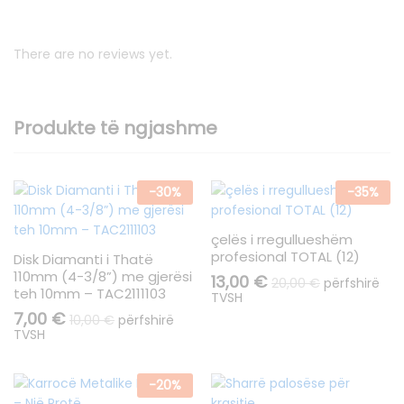
There are no reviews yet.
Produkte të ngjashme
-
30
%
-
35
%
çelës i rregullueshëm
profesional TOTAL (12)
Disk Diamanti i Thatë
110mm (4-3/8”) me gjerësi
13,00
€
20,00
€
përfshirë
teh 10mm – TAC2111103
TVSH
7,00
€
10,00
€
përfshirë
TVSH
-
20
%