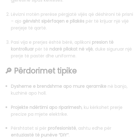
gjerësinë sipas kërkesës.
Lëvizni rrotën prerëse përgjatë vijës që dëshironi të prisni
– ajo
gërvisht sipërfaqen e pllakës
për të krijuar një vijë
prerjeje të qartë.
Pasi vija e prerjes është bërë, aplikoni
presion të
kontrolluar
për të
ndarë pllakat në vijë
, duke siguruar një
prerje të pastër dhe uniforme.
🔎 Përdorimet tipike
Dysheme e brendshme apo mure qeramike
në banjo,
kuzhinë apo holl.
Projekte ndërtimi apo riparimesh
, ku kërkohet prerje
precize pa mjete elektrike.
Përshtatet si për
profesionistë
, ashtu edhe për
entuziastë të punëve “DIY”
.