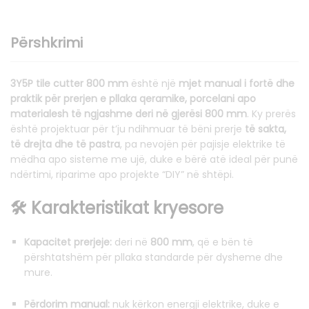
Përshkrimi
3Y5P tile cutter 800 mm
është një
mjet manual i fortë dhe
praktik për prerjen e pllaka qeramike, porcelani apo
materialesh të ngjashme deri në gjerësi 800 mm
. Ky prerës
është projektuar për t’ju ndihmuar të bëni prerje
të sakta,
të drejta dhe të pastra
, pa nevojën për pajisje elektrike të
mëdha apo sisteme me ujë, duke e bërë atë ideal për punë
ndërtimi, riparime apo projekte “DIY” në shtëpi.
🛠️ Karakteristikat kryesore
Kapacitet prerjeje:
deri në
800 mm
, që e bën të
përshtatshëm për pllaka standarde për dysheme dhe
mure.
Përdorim manual:
nuk kërkon energji elektrike, duke e