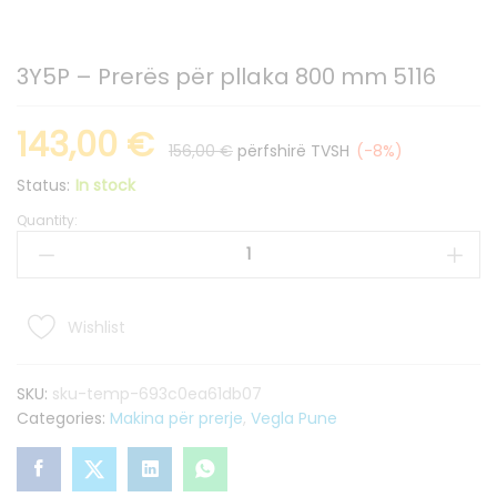
3Y5P – Prerës për pllaka 800 mm 5116
143,00
€
156,00
€
përfshirë TVSH
(-8%)
Status:
In stock
Quantity:
3Y5P
–
Prerës
për
pllaka
Wishlist
800
mm
SKU:
sku-temp-693c0ea61db07
5116
Categories:
Makina për prerje
,
Vegla Pune
quantity