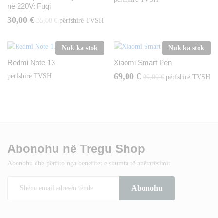
në 220V: Fuqi
30,00
€
35,00
€
përfshirë TVSH
Nuk ka stok
Nuk ka stok
Redmi Note 13
Xiaomi Smart Pen
69,00
€
përfshirë TVSH
99,00
€
përfshirë TVSH
Abonohu në Tregu Shop
Abonohu dhe përfito nga benefitet e shumta të anëtarësimit