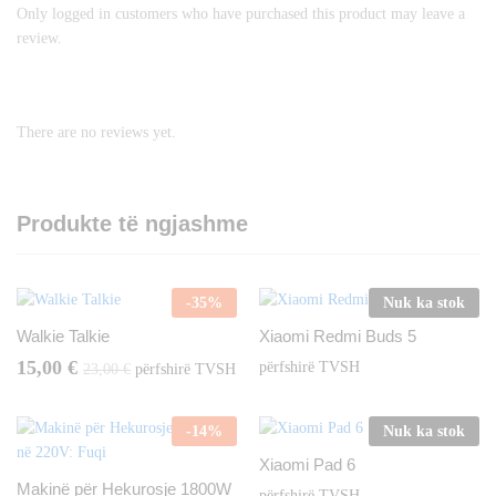
Only logged in customers who have purchased this product may leave a
review.
There are no reviews yet.
Produkte të ngjashme
-
35
%
Nuk ka stok
Walkie Talkie
Xiaomi Redmi Buds 5
15,00
€
përfshirë TVSH
23,00
€
përfshirë TVSH
-
14
%
Nuk ka stok
Xiaomi Pad 6
Makinë për Hekurosje 1800W
përfshirë TVSH