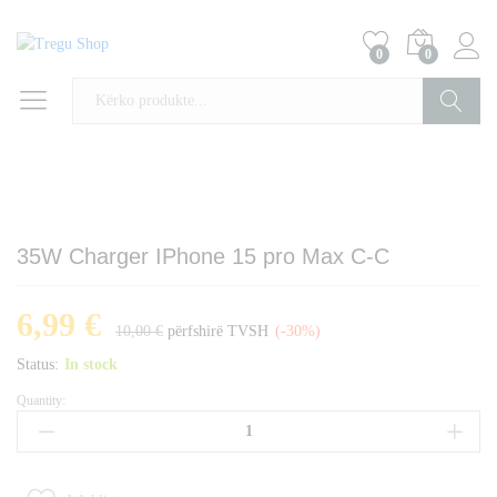
0
0
Kërko
35W Charger IPhone 15 pro Max C-C
6,99
€
10,00
€
përfshirë TVSH
(-30%)
Status:
In stock
Quantity:
35W
Charger
IPhone
15