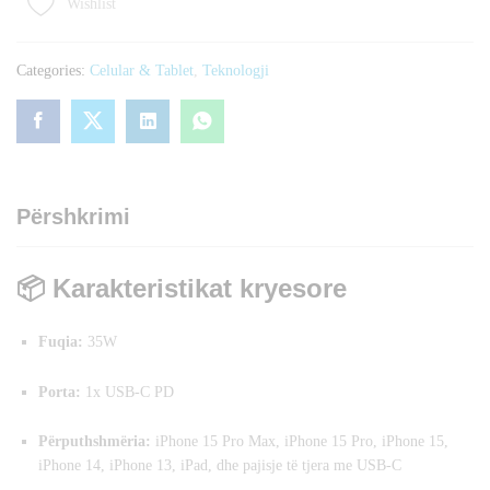
Wishlist
pro
Max
C-
Categories:
Celular & Tablet
,
Teknologji
C
quantity
Përshkrimi
📦 Karakteristikat kryesore
Fuqia:
35W
Porta:
1x USB-C PD
Përputhshmëria:
iPhone 15 Pro Max, iPhone 15 Pro, iPhone 15,
iPhone 14, iPhone 13, iPad, dhe pajisje të tjera me USB-C