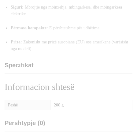
Siguri:
Mbrojtje nga mbinxehja, mbingarkesa, dhe mbingarkesa
elektrike
Përmasa kompakte:
E përshtatshme për udhëtime
Priza:
Zakonisht me prizë europiane (EU) ose amerikane (varësisht
nga modeli)
Specifikat
Informacion shtesë
Peshë
200 g
Përshtypje (0)