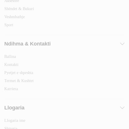
Aksesorë
Shëndet & Bukuri
Veshmbathje
Sport
Ndihma & Kontakti
Ballina
Kontakti
Pyetjet e shpeshta
Termet & Kushtet
Karriera
Llogaria
Llogaria ime
Shitorja