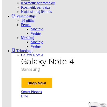
Kozmetik për meshkuj
Kozmetik për vajza
Kujdesi ndaj lëkurës
Veshmbathje
Të gjitha
Femra
Mbathje
Veshje
Meshkuj
Mbathje
Veshje
Teknologji
Galaxy Note 4
Smart Phones
Line