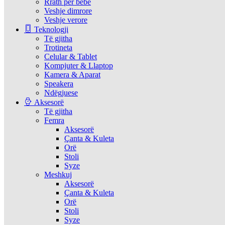
Rrath per bebe
Veshje dimrore
Veshje verore
Teknologji
Të gjitha
Trotineta
Celular & Tablet
Kompjuter & Llaptop
Kamera & Aparat
Speakera
Ndëgjuese
Aksesorë
Të gjitha
Femra
Aksesorë
Çanta & Kuleta
Orë
Stoli
Syze
Meshkuj
Aksesorë
Çanta & Kuleta
Orë
Stoli
Syze