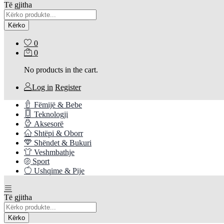
Të gjitha
Kërko
0
0
No products in the cart.
Log in
Register
Fëmijë & Bebe
Teknologji
Aksesorë
Shtëpi & Oborr
Shëndet & Bukuri
Veshmbathje
Sport
Ushqime & Pije
Të gjitha
Kërko