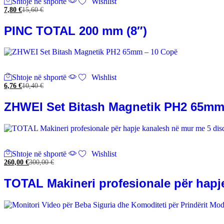
Shtoje në shportë
Wishlist
7,80
€
15,60
€
PINC TOTAL 200 mm (8″)
Shtoje në shportë
Wishlist
6,76
€
10,40
€
ZHWЕI Set Bitash Magnetik PH2 65mm
Shtoje në shportë
Wishlist
260,00
€
300,00
€
TOTAL Makineri profesionale për hapje