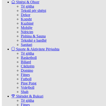
Shtëpi & Oborr
Të gjitha
Tekstil për shtëpi
Dekor
Kopsht
Kuzhinë
Mobilje
Ndriçim
Pishina & Sauna
Teknikë e bardhë
Sanitari
Sporte & Aktivitete Përjashta
Të gjitha
Basketboll
Biliard
Çiklizëm
Domino
Fitnes
Futboll
Ping Pong
Volejboll
Shah
Shëndet & Bukuri
Të gjitha
Fitnes