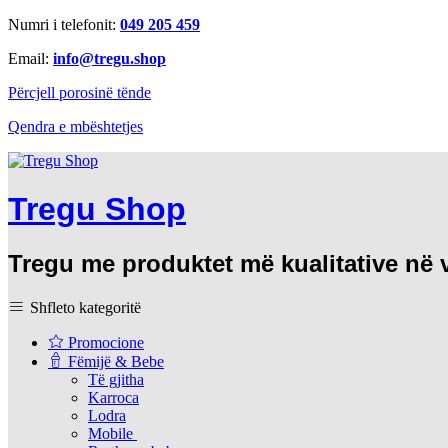
Numri i telefonit:
049 205 459
Email:
info@tregu.shop
Përcjell porosinë tënde
Qendra e mbështetjes
Tregu Shop
Tregu me produktet më kualitative në
Shfleto kategoritë
Promocione
Fëmijë & Bebe
Të gjitha
Karroca
Lodra
Mobile