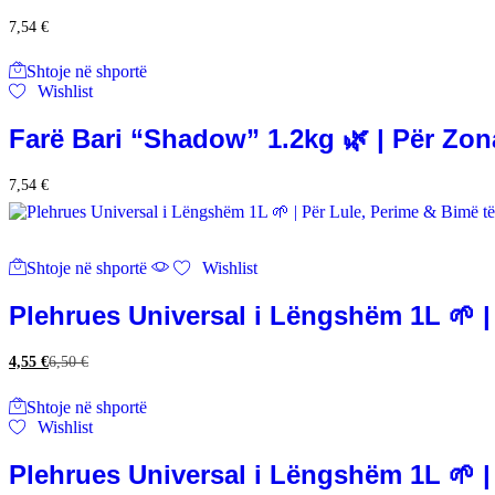
7,54
€
Shtoje në shportë
Wishlist
Farë Bari “Shadow” 1.2kg 🌿 | Për Zon
7,54
€
Shtoje në shportë
Wishlist
Plehrues Universal i Lëngshëm 1L 🌱 
4,55
€
6,50
€
Shtoje në shportë
Wishlist
Plehrues Universal i Lëngshëm 1L 🌱 