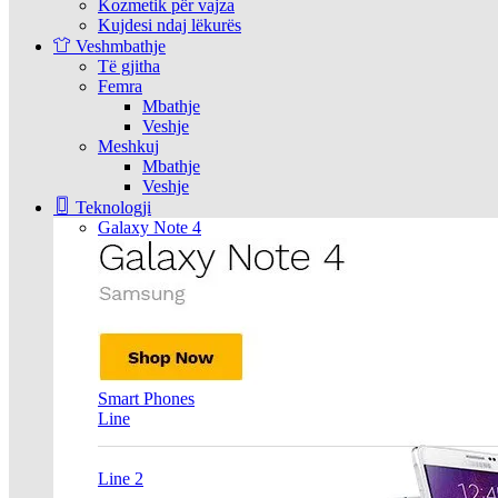
Kozmetik për vajza
Kujdesi ndaj lëkurës
Veshmbathje
Të gjitha
Femra
Mbathje
Veshje
Meshkuj
Mbathje
Veshje
Teknologji
Galaxy Note 4
Smart Phones
Line
Line 2