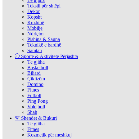
Të gjitha
Tekstil për shtëpi
Dekor
Kopsht
Kuzhinë
Mobilje
Ndriçim
Pishina & Sauna
Teknikë e bardhë
Sanitari
Sporte & Aktivitete Përjashta
Të gjitha
Basketboll
Biliard
Çiklizëm
Domino
Fitnes
Futboll
Ping Pong
Volejboll
Shah
Shëndet & Bukuri
Të gjitha
Fitnes
Kozmetik për meshkuj