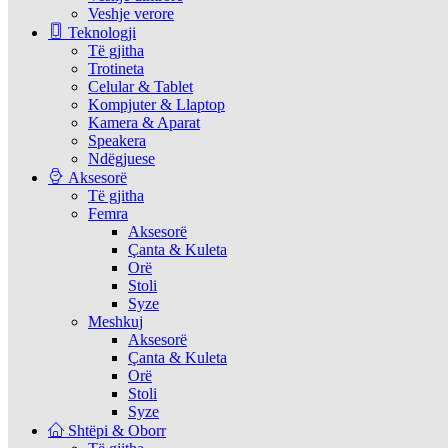
Veshje verore
Teknologji
Të gjitha
Trotineta
Celular & Tablet
Kompjuter & Llaptop
Kamera & Aparat
Speakera
Ndëgjuese
Aksesorë
Të gjitha
Femra
Aksesorë
Çanta & Kuleta
Orë
Stoli
Syze
Meshkuj
Aksesorë
Çanta & Kuleta
Orë
Stoli
Syze
Shtëpi & Oborr