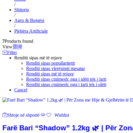
/
Shitorja
/
Agro & Bujqësi
/
Plehëra Artificiale
7
Products found
View
Filter
Renditi sipas më të rejave
Renditi sipas popullaritetit
Renditi sipas vlerësimit mesatar
Renditi sipas më të rejave
Renditi sipas çmimesh: nga i ulëti tek i larti
Renditi sipas çmimesh: nga i larti tek i ulëti
Cancel
Shtoje në shportë
Wishlist
Farë Bari “Shadow” 1.2kg 🌿 | Për Zon