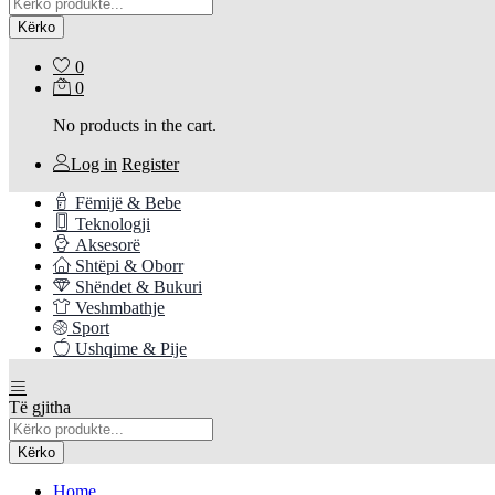
Kërko
0
0
No products in the cart.
Log in
Register
Fëmijë & Bebe
Teknologji
Aksesorë
Shtëpi & Oborr
Shëndet & Bukuri
Veshmbathje
Sport
Ushqime & Pije
Të gjitha
Kërko
Home