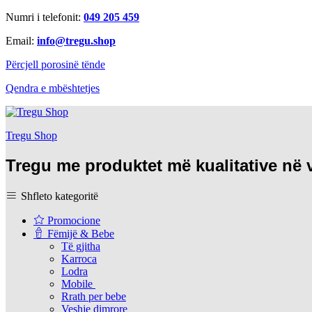
Numri i telefonit:
049 205 459
Email:
info@tregu.shop
Përcjell porosinë tënde
Qendra e mbështetjes
Tregu Shop
Tregu me produktet më kualitative në
Shfleto kategoritë
Promocione
Fëmijë & Bebe
Të gjitha
Karroca
Lodra
Mobile
Rrath per bebe
Veshje dimrore